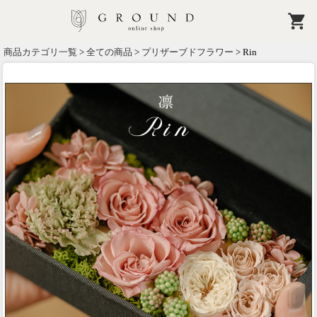
商品カテゴリ一覧
>
全ての商品
>
プリザーブドフラワー
> Rin