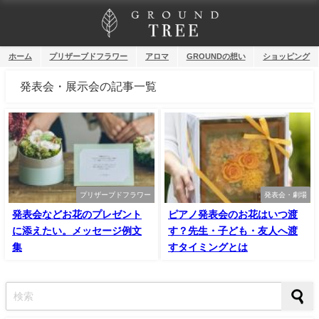
ホーム
プリザーブドフラワー
アロマ
GROUNDの想い
ショッピング
発表会・展示会の記事一覧
プリザーブドフラワー
発表会・劇場
発表会などお花のプレゼント
ピアノ発表会のお花はいつ渡
に添えたい。メッセージ例文
す？先生・子ども・友人へ渡
集
すタイミングとは