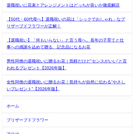
退職祝いに花束とアレンジメントはどっちが良いか徹底解説
【50代・60代母へ】退職祝いの花は「シックでおしゃれ」なプ
リザーブドフラワーが正解！
【退職祝い】「何もいらない」と言う母へ。長年の子育てと仕
事への感謝を込めて贈る、記念品になるお花
男性同僚の退職祝いに贈るお花｜気軽だけど“センスがいい”と言
われるプレゼント【2026年版】
女性同僚の退職祝いに贈るお花｜気持ちが自然に伝わる“やさし
いプレゼント”【2026年版】
ホーム
プリザーブドフラワー
アロマ