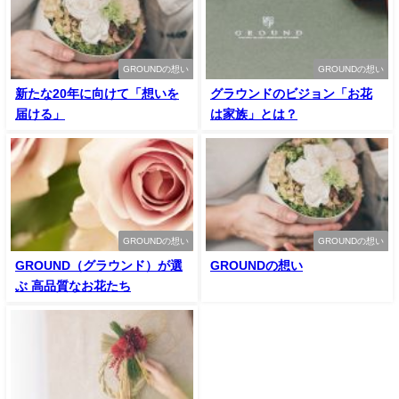
GROUNDの想い
GROUNDの想い
新たな20年に向けて「想いを
グラウンドのビジョン「お花
届ける」
は家族」とは？
GROUNDの想い
GROUNDの想い
GROUND（グラウンド）が選
GROUNDの想い
ぶ 高品質なお花たち