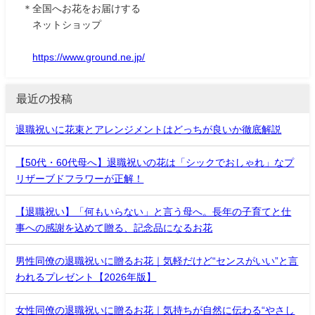
＊全国へお花をお届けする
ネットショップ
https://www.ground.ne.jp/
最近の投稿
退職祝いに花束とアレンジメントはどっちが良いか徹底解説
【50代・60代母へ】退職祝いの花は「シックでおしゃれ」なプ
リザーブドフラワーが正解！
【退職祝い】「何もいらない」と言う母へ。長年の子育てと仕
事への感謝を込めて贈る、記念品になるお花
男性同僚の退職祝いに贈るお花｜気軽だけど“センスがいい”と言
われるプレゼント【2026年版】
女性同僚の退職祝いに贈るお花｜気持ちが自然に伝わる“やさし