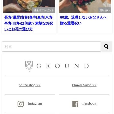
誕生日プレゼント
還暦祝い
長寿(還暦|古希|喜寿|傘寿|米寿|
60歳、退職しないお父さんへ
卒寿|白寿)は何歳？素敵なお祝
贈る還暦祝い
いとお花の選び方
online shop >>
Flower Salon >>
Instagram
Facebook