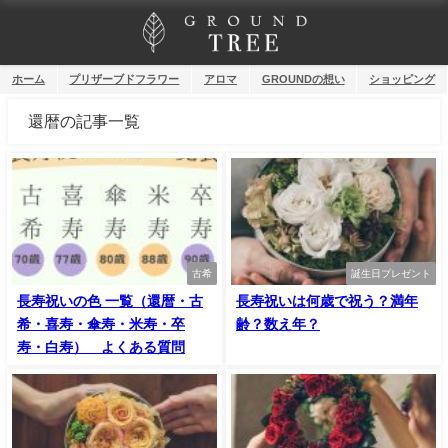
ホーム
プリザーブドフラワー
アロマ
GROUNDの想い
ショッピング
還暦の記事一覧
古希
誕生日プレゼント
長寿祝いの色 一覧（還暦・古
長寿祝いは何歳で祝う？満年
希・喜寿・傘寿・米寿・卒
齢？数え年？
寿・白寿） よくある質問