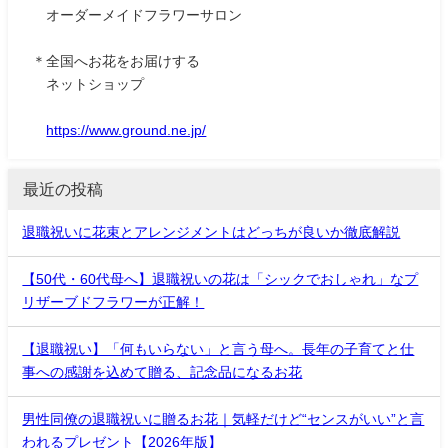
オーダーメイドフラワーサロン
＊全国へお花をお届けする
ネットショップ
https://www.ground.ne.jp/
最近の投稿
退職祝いに花束とアレンジメントはどっちが良いか徹底解説
【50代・60代母へ】退職祝いの花は「シックでおしゃれ」なプ
リザーブドフラワーが正解！
【退職祝い】「何もいらない」と言う母へ。長年の子育てと仕
事への感謝を込めて贈る、記念品になるお花
男性同僚の退職祝いに贈るお花｜気軽だけど“センスがいい”と言
われるプレゼント【2026年版】