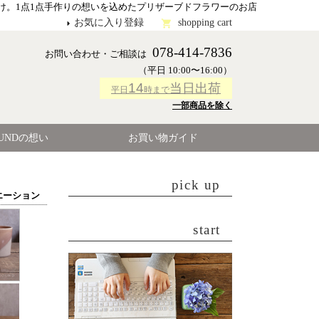
け。1点1点手作りの想いを込めたプリザーブドフラワーのお店
お気に入り登録
shopping cart
078-414-7836
お問い合わせ・ご相談は
（平日 10:00〜16:00）
14
当日出荷
平日
時まで
一部商品を除く
OUNDの想い
お買い物ガイド
pick up
エーション
start