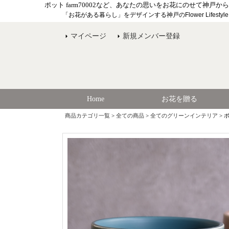
ポット farm70002など、あなたの思いをお花にのせて神
「お花がある暮らし」をデザインする神戸のFlower Lifesty
マイページ
新規メンバー登録
Home
お花を贈る
商品カテゴリ一覧
>
全ての商品
>
全てのグリーンインテリア
> ポ