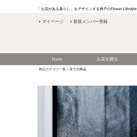
「お花がある暮らし」をデザインする神戸のFlower Lifesty
マイページ
新規メンバー登録
Home
お花を贈る
商品カテゴリ一覧
> 全ての商品