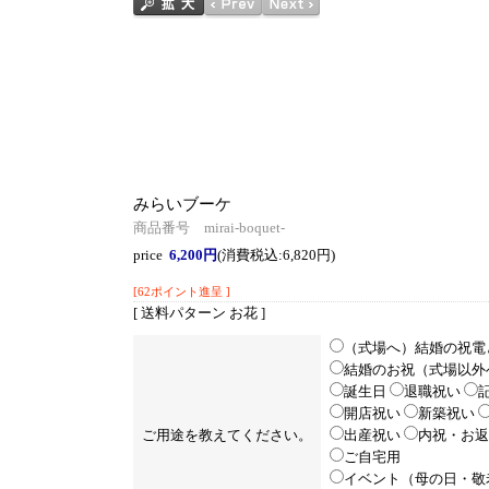
みらいブーケ
商品番号 mirai-boquet-
price
6,200円
(消費税込:6,820円)
[62ポイント進呈 ]
[ 送料パターン お花 ]
（式場へ）結婚の祝電
結婚のお祝（式場以外
誕生日
退職祝い
開店祝い
新築祝い
ご用途を教えてください。
出産祝い
内祝・お返
ご自宅用
イベント（母の日・敬