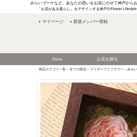
みらいブーケなど、あなたの思いをお花にのせて神戸から
「お花がある暮らし」をデザインする神戸のFlower Lifesty
マイページ
新規メンバー登録
Home
お花を贈る
商品カテゴリ一覧
>
全ての商品
>
プリザーブドフラワー
> みら