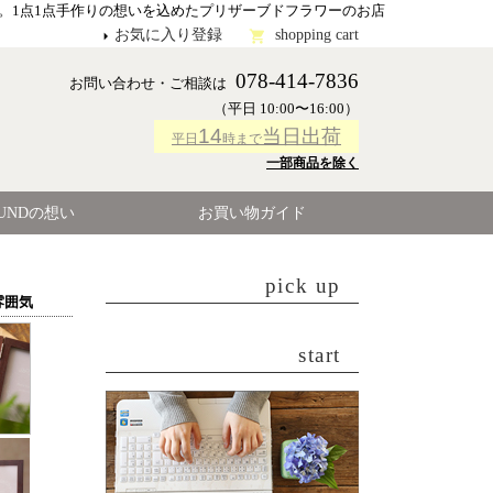
。1点1点手作りの想いを込めたプリザーブドフラワーのお店
お気に入り登録
shopping cart
078-414-7836
お問い合わせ・ご相談は
（平日 10:00〜16:00）
14
当日出荷
平日
時まで
一部商品を除く
OUNDの想い
お買い物ガイド
pick up
雰囲気
start