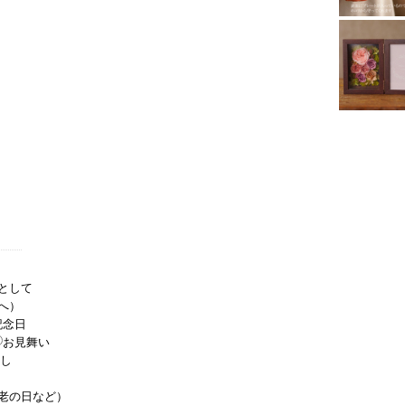
として
へ）
記念日
お見舞い
し
老の日など）