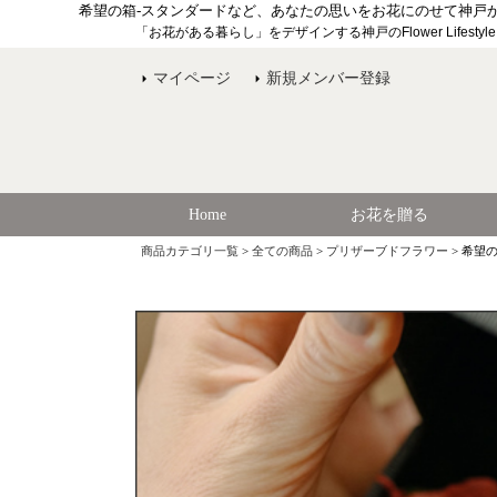
希望の箱-スタンダードなど、あなたの思いをお花にのせて神戸
「お花がある暮らし」をデザインする神戸のFlower Lifesty
マイページ
新規メンバー登録
Home
お花を贈る
商品カテゴリ一覧
>
全ての商品
>
プリザーブドフラワー
> 希望