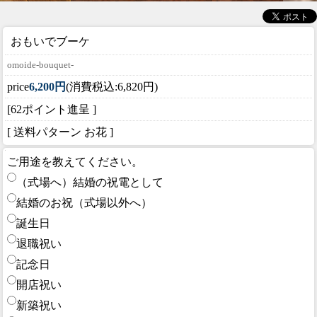
おもいでブーケ
omoide-bouquet-
price
6,200円
(消費税込:6,820円)
[62ポイント進呈 ]
[ 送料パターン お花 ]
ご用途を教えてください。
（式場へ）結婚の祝電として
結婚のお祝（式場以外へ）
誕生日
退職祝い
記念日
開店祝い
新築祝い