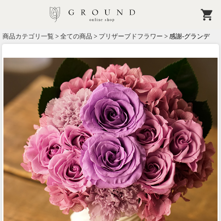
商品カテゴリ一覧
>
全ての商品
>
プリザーブドフラワー
> 感謝-グランデ