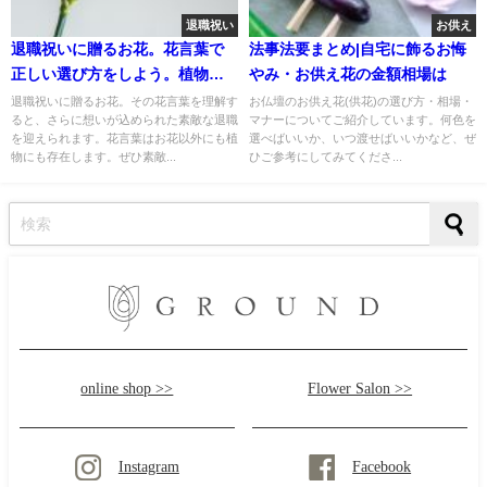
退職祝い
お供え
退職祝いに贈るお花。花言葉で
法事法要まとめ|自宅に飾るお悔
正しい選び方をしよう。植物編
やみ・お供え花の金額相場は
もご紹介！
退職祝いに贈るお花。その花言葉を理解す
お仏壇のお供え花(供花)の選び方・相場・
ると、さらに想いが込められた素敵な退職
マナーについてご紹介しています。何色を
を迎えられます。花言葉はお花以外にも植
選べばいいか、いつ渡せばいいかなど、ぜ
物にも存在します。ぜひ素敵...
ひご参考にしてみてくださ...
online shop >>
Flower Salon >>
Instagram
Facebook