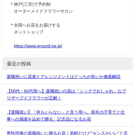
＊神戸(三宮)で予約制
オーダーメイドフラワーサロン
＊全国へお花をお届けする
ネットショップ
https://www.ground.ne.jp/
最近の投稿
退職祝いに花束とアレンジメントはどっちが良いか徹底解説
【50代・60代母へ】退職祝いの花は「シックでおしゃれ」なプ
リザーブドフラワーが正解！
【退職祝い】「何もいらない」と言う母へ。長年の子育てと仕
事への感謝を込めて贈る、記念品になるお花
男性同僚の退職祝いに贈るお花｜気軽だけど“センスがいい”と言