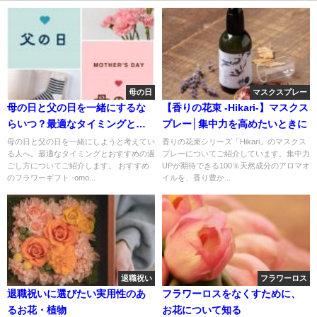
母の日
マスクスプレー
母の日と父の日を一緒にするな
【香りの花束 -Hikari-】マスクス
らいつ？最適なタイミングとお
プレー│集中力を高めたいときに
すすめの過ごし方
母の日と父の日を一緒にしようと考えてい
香りの花束シリーズ「Hikari」のマスクス
る人へ。最適なタイミングとおすすめの過
プレーについてご紹介しています。集中力
ごし方についてご紹介します。 おすすめ
UPが期待できる100％天然成分のアロマオ
のフラワーギフト -omo...
イルを、香り豊か...
退職祝い
フラワーロス
退職祝いに選びたい実用性のあ
フラワーロスをなくすために、
るお花・植物
お花について知る