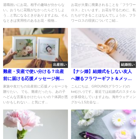
退職祝いにお花。相手の趣味が分からな
お花が大量に廃棄されることを「フラワー
い。おうちに花瓶がなかったらどうしよ
ロス」といいます。お花を守るために、私
う…と気になるときがありますよね。そん
たちができることはなんでしょうか。フラ
なときは実用性のあるお花・植物...
ワーロスの現状についてご紹...
出産祝い
結婚祝い
難産・安産で使い分ける？出産
【ナシ婚】結婚式をしない友人
前に届ける応援メッセージ例文
へ贈るフラワーギフト＆メッセ
70選
ージ
家族や友だちの出産前に応援メッセージを
こんにちは、GROUND(グラウンド)の
贈りたい。 でも、難産だったら、あの子
kei(けい)です。最近では結婚式のスタイル
へどんな言葉をかけたらいいの？体調が悪
が多様化していますよね。海外ウェディン
いかもしれない… と気にす...
グから1.5次会な...