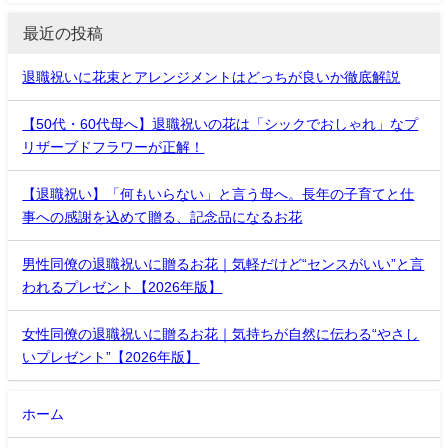
最近の投稿
退職祝いに花束とアレンジメントはどっちが良いか徹底解説
【50代・60代母へ】退職祝いの花は「シックでおしゃれ」なプ
リザーブドフラワーが正解！
【退職祝い】「何もいらない」と言う母へ。長年の子育てと仕
事への感謝を込めて贈る、記念品になるお花
男性同僚の退職祝いに贈るお花｜気軽だけど“センスがいい”と言
われるプレゼント【2026年版】
女性同僚の退職祝いに贈るお花｜気持ちが自然に伝わる“やさし
いプレゼント”【2026年版】
ホーム