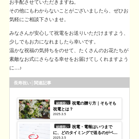
お手配させていただきますね。
その他にもわからないことがございましたら、ぜひお
気軽にご相談下さいませ。
みなさんが安心して祝電をお送りいただけますよう、
少しでもお力になれましたら幸いです。
温かな祝福の気持ちをのせて、たくさんのお花たちが
素敵なお式にさらなる幸せをお届けてしくれますよう
に…♪
長寿祝い│関連記事
祝電の贈り方｜そもそも
結婚祝い
祝電とは？
2025.3.5
祝電・電報はいつまで
結婚祝い
に、どのタイミングで送るのがベス
2025.3.5
ト？