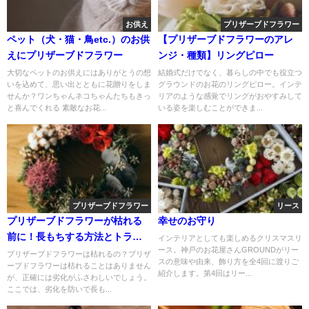
お供え
プリザーブドフラワー
ペット（犬・猫・鳥etc.）のお供
【プリザーブドフラワーのアレ
えにプリザーブドフラワー
ンジ・種類】リングピロー
大切なペットのお供えにはありがとうの想
結婚式だけでなく、暮らしの中でも役立つ
いを込めて、思い出とともに花贈りをしま
グラウンドのお花のリングピロー。インテ
せんか？ワンちゃんネコちゃんたちもきっ
リアのような感覚でリングがおやすみして
と喜んでくれる 素敵なお花...
いる姿を楽しむことができま...
プリザーブドフラワー
リース
プリザーブドフラワーが枯れる
幸せのお守り
前に！長もちする方法とトラブ
インテリアとしても楽しめるクリスマスリ
ース。神戸のお花屋さんGROUNDがリー
ル対処法
プリザーブドフラワーは枯れるの？プリザ
スの意味や由来、飾り方を全4回に渡りご
ーブドフラワーは枯れることはありません
紹介します。第4回はリー...
が、正確には劣化がふさわしいでしょう。
ここでは、劣化を防いで長も...