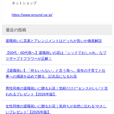
ネットショップ
https://www.ground.ne.jp/
最近の投稿
退職祝いに花束とアレンジメントはどっちが良いか徹底解説
【50代・60代母へ】退職祝いの花は「シックでおしゃれ」なプ
リザーブドフラワーが正解！
【退職祝い】「何もいらない」と言う母へ。長年の子育てと仕
事への感謝を込めて贈る、記念品になるお花
男性同僚の退職祝いに贈るお花｜気軽だけど“センスがいい”と言
われるプレゼント【2026年版】
女性同僚の退職祝いに贈るお花｜気持ちが自然に伝わる“やさし
いプレゼント”【2026年版】