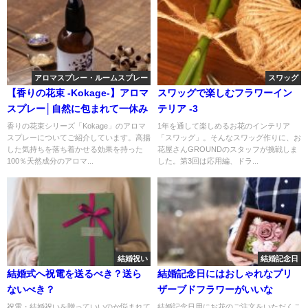
アロマスプレー・ルームスプレー
スワッグ
【香りの花束 -Kokage-】アロマ
スワッグで楽しむフラワーイン
スプレー│自然に包まれて一休み
テリア -3
香りの花束シリーズ「Kokage」のアロマ
1年を通して楽しめるお花のインテリア
スプレーについてご紹介しています。高揚
「スワッグ」。そんなスワッグ作りに、お
した気持ちを落ち着かせる効果を持った
花屋さんGROUNDのスタッフが挑戦しま
100％天然成分のアロマ...
した。第3回は応用編、ドラ...
結婚祝い
結婚記念日
結婚式へ祝電を送るべき？送ら
結婚記念日にはおしゃれなプリ
ないべき？
ザーブドフラワーがいいな
祝電・結婚祝いを贈っていいのか悩まれて
結婚記念日用にお花のご注文をいただくこ