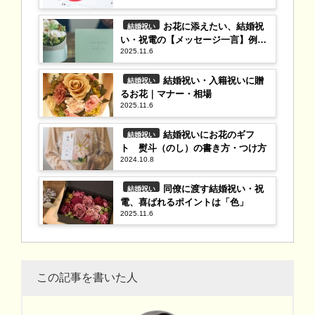
お花に添えたい、結婚祝
結婚祝い
い・祝電の【メッセージ一言】例文
2025.11.6
集
結婚祝い・入籍祝いに贈
結婚祝い
るお花｜マナー・相場
2025.11.6
結婚祝いにお花のギフ
結婚祝い
ト 熨斗（のし）の書き方・つけ方
2024.10.8
同僚に渡す結婚祝い・祝
結婚祝い
電、喜ばれるポイントは「色」
2025.11.6
この記事を書いた人