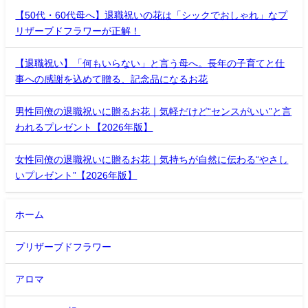
【50代・60代母へ】退職祝いの花は「シックでおしゃれ」なプ
リザーブドフラワーが正解！
【退職祝い】「何もいらない」と言う母へ。長年の子育てと仕
事への感謝を込めて贈る、記念品になるお花
男性同僚の退職祝いに贈るお花｜気軽だけど“センスがいい”と言
われるプレゼント【2026年版】
女性同僚の退職祝いに贈るお花｜気持ちが自然に伝わる“やさし
いプレゼント”【2026年版】
ホーム
プリザーブドフラワー
アロマ