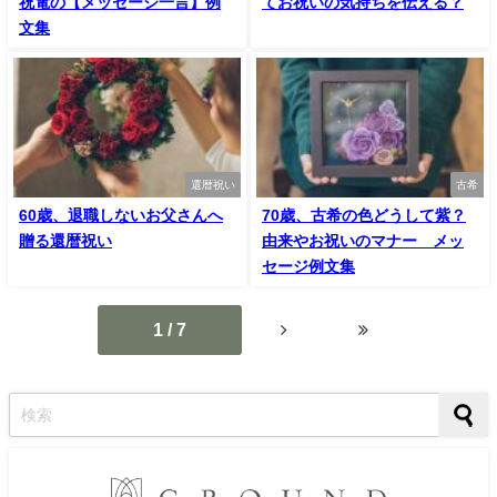
祝電の【メッセージ一言】例
てお祝いの気持ちを伝える？
文集
還暦祝い
古希
60歳、退職しないお父さんへ
70歳、古希の色どうして紫？
贈る還暦祝い
由来やお祝いのマナー メッ
セージ例文集
1 / 7