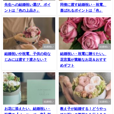
先生への結婚祝い選び、ポイ
同僚に渡す結婚祝い・祝電、
ントは「色の上品さ」
喜ばれるポイントは「色」
結婚祝い
結婚祝い
結婚祝いや祝電、子供の幼な
結婚祝い・祝電に贈りたい。
じみには渡す？渡さない？
花言葉が素敵なお花＆おすす
めギフト
結婚祝い
結婚祝い
お花に添えたい、結婚祝い・
教え子が結婚する！どうやっ