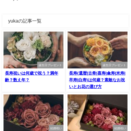
yukaの記事一覧
誕生日プレゼント
誕生日プレゼント
長寿祝いは何歳で祝う？満年
長寿(還暦|古希|喜寿|傘寿|米寿|
齢？数え年？
卒寿|白寿)は何歳？素敵なお祝
いとお花の選び方
結婚祝い
結婚祝い