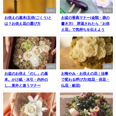
お供え
お供え
お供えの基本|五供(ごくう)と
お盆の香典マナー(金額・袋の
は？お供え花の選び方
書き方) 辞退されたら「お供
え花」で気持ちを伝えよう
お供え
お供え
お盆のお供え「のし」の基
お悔やみ・お供えの花｜法事
本。かけ紙・水引・内外の
で変わる呼び方(枕花・供花・
し…意外と迷うマナー
仏花・献花)