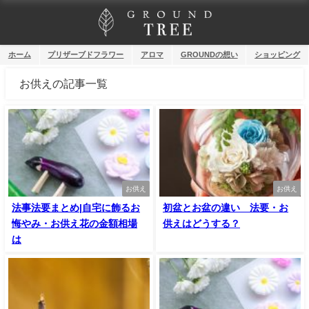
ホーム
プリザーブドフラワー
アロマ
GROUNDの想い
ショッピング
お供えの記事一覧
お供え
お供え
法事法要まとめ|自宅に飾るお
初盆とお盆の違い 法要・お
悔やみ・お供え花の金額相場
供えはどうする？
は