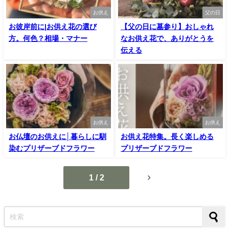
お供え
父の日
お彼岸前に|お供え花の選び
【父の日に墓参り】おしゃれ
方。何色？相場・マナー
なお供え花で、ありがとうを
伝える
お供え
お供え
お仏壇のお供えに│暮らしに馴
お供え花特集。長く楽しめる
染むプリザーブドフラワー
プリザーブドフラワー
1 / 2