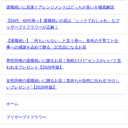
退職祝いに花束とアレンジメントはどっちが良いか徹底解説
【50代・60代母へ】退職祝いの花は「シックでおしゃれ」なプ
リザーブドフラワーが正解！
【退職祝い】「何もいらない」と言う母へ。長年の子育てと仕
事への感謝を込めて贈る、記念品になるお花
男性同僚の退職祝いに贈るお花｜気軽だけど“センスがいい”と言
われるプレゼント【2026年版】
女性同僚の退職祝いに贈るお花｜気持ちが自然に伝わる“やさし
いプレゼント”【2026年版】
ホーム
プリザーブドフラワー