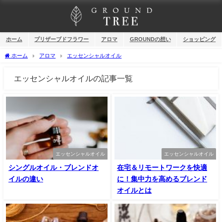
ホーム
プリザーブドフラワー
アロマ
GROUNDの想い
ショッピング
ホーム
アロマ
エッセンシャルオイル
エッセンシャルオイルの記事一覧
エッセンシャルオイル
エッセンシャルオイル
シングルオイル・ブレンドオ
在宅＆リモートワークを快適
イルの違い
に！集中力を高めるブレンド
オイルとは