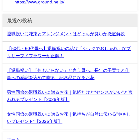
https://www.ground.ne.jp/
最近の投稿
退職祝いに花束とアレンジメントはどっちが良いか徹底解説
【50代・60代母へ】退職祝いの花は「シックでおしゃれ」なプ
リザーブドフラワーが正解！
【退職祝い】「何もいらない」と言う母へ。長年の子育てと仕
事への感謝を込めて贈る、記念品になるお花
男性同僚の退職祝いに贈るお花｜気軽だけど“センスがいい”と言
われるプレゼント【2026年版】
女性同僚の退職祝いに贈るお花｜気持ちが自然に伝わる“やさし
いプレゼント”【2026年版】
ホーム