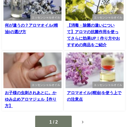
エッセンシャルオイル
エッセンシャルオイル
何が違うの？アロマオイル(精
【消毒・除菌の違いについ
油)の選び方
て】アロマの抗菌作用を使っ
てさらに効果UP！作り方やお
すすめの商品をご紹介
エッセンシャルオイル
エッセンシャルオイル
お子様の虫刺されあとに。か
アロマオイル(精油)を使う上で
ゆみ止めアロマジェル【作り
の注意点
方】
1 / 2