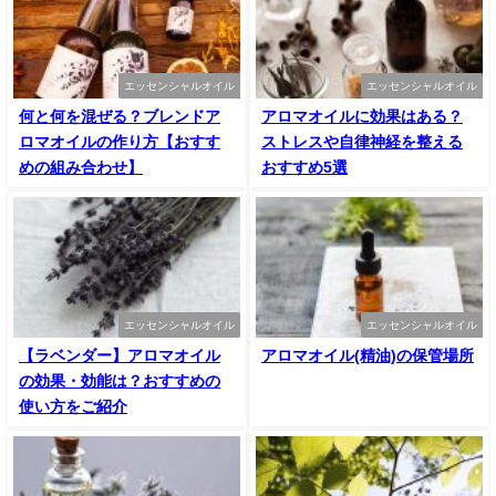
エッセンシャルオイル
エッセンシャルオイル
何と何を混ぜる？ブレンドア
アロマオイルに効果はある？
ロマオイルの作り方【おすす
ストレスや自律神経を整える
めの組み合わせ】
おすすめ5選
エッセンシャルオイル
エッセンシャルオイル
【ラベンダー】アロマオイル
アロマオイル(精油)の保管場所
の効果・効能は？おすすめの
使い方をご紹介