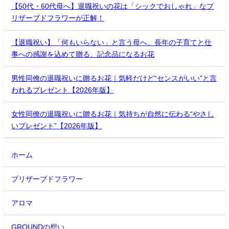
【50代・60代母へ】退職祝いの花は「シックでおしゃれ」なプ
リザーブドフラワーが正解！
【退職祝い】「何もいらない」と言う母へ。長年の子育てと仕
事への感謝を込めて贈る、記念品になるお花
男性同僚の退職祝いに贈るお花｜気軽だけど“センスがいい”と言
われるプレゼント【2026年版】
女性同僚の退職祝いに贈るお花｜気持ちが自然に伝わる“やさし
いプレゼント”【2026年版】
ホーム
プリザーブドフラワー
アロマ
GROUNDの想い