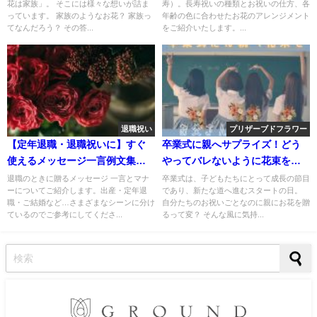
花は家族」。 そこには様々な想いが詰ま
寿）。長寿祝いの種類とお祝いの仕方、各
っています。 家族のようなお花？ 家族っ
年齢の色に合わせたお花のアレンジメント
てなんだろう？ その答...
をご紹介いたします。...
退職祝い
プリザーブドフラワー
【定年退職・退職祝いに】すぐ
卒業式に親へサプライズ！どう
使えるメッセージ一言例文集・
やってバレないように花束を贈
マナー
る？
退職のときに贈るメッセージ 一言とマナ
卒業式は、子どもたちにとって成長の節目
ーについてご紹介します。出産・定年退
であり、新たな道へ進むスタートの日。
職・ご結婚など…さまざまなシーンに分け
自分たちのお祝いごとなのに親にお花を贈
ているのでご参考にしてくださ...
るって変？ そんな風に気持...