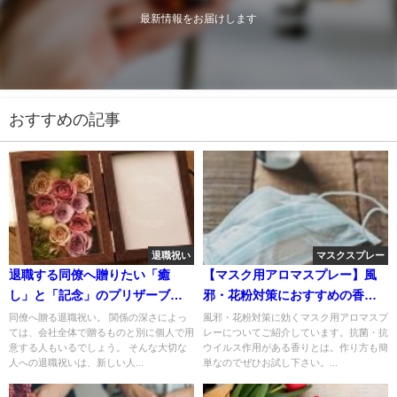
最新情報をお届けします
おすすめの記事
退職祝い
マスクスプレー
退職する同僚へ贈りたい「癒
【マスク用アロマスプレー】風
し」と「記念」のプリザーブド
邪・花粉対策におすすめの香り
フラワー
＆作り方
同僚へ贈る退職祝い。 関係の深さによっ
風邪・花粉対策に効くマスク用アロマスプ
ては、会社全体で贈るものと別に個人で用
レーについてご紹介しています。抗菌・抗
意する人もいるでしょう。 そんな大切な
ウイルス作用がある香りとは。作り方も簡
人への退職祝いは、新しい人...
単なのでぜひお試し下さい。...