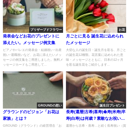
プリザーブドフラワー
お花
発表会などお花のプレゼントに
月ごとに見る 誕生花に込められ
添えたい。メッセージ例文集
たメッセージ
ピアノやバレエの発表会・結婚祝い･出産
大切な人の誕生日・誕生月を彩る、月ごと
祝い･退職祝いなど、お花に添えたいメッ
の誕生花12種類。花言葉に込められた意
セージの例文集をご用意しました。無料メ
味・メッセージとともに、日本の12ヶ月
ッセージカードもご用意して...
を彩る誕生花をご紹介します...
GROUNDの想い
誕生日プレゼント
グラウンドのビジョン「お花は
長寿(還暦|古希|喜寿|傘寿|米寿|卒
家族」とは？
寿|白寿)は何歳？素敵なお祝いと
お花の選び方
GROUND（グラウンド）の経営理念「お
還暦から古希・喜寿…と続く長寿祝い（賀