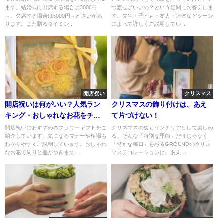
ます。結婚式に出席する場合は3000円
つ渡せばいいの？という疑問にお答えしま
～、欠席する場合は5000円～と違いがあ
す。先生・子ども・友人・連体などシーン
ります。また贈るタイミン...
によって詳しくご説明してい...
開店祝い
クリスマス
開店祝いは何がいい？人気ラン
クリスマスの飾り付けは、あえ
キング・おしゃれなお花をチョ
て片づけない！
イス
開店祝いにおすすめのフラワーギフトをご
クリスマスの後もインテリアとして楽しめ
紹介しています。気になるマナーや相場も
る。そんな「特別な季節」だけじゃなく
わかりやすくご説明しています。おしゃれ
「特別な毎日」を彩るGROUNDのクリス
なお花で周りと差がつきます...
マスデコレーションは、あえ...