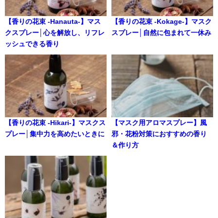
【香りの花束 -Hanauta-】マス
【香りの花束 -Kokage-】マスク
クスプレー│心を解放し、リフレ
スプレー│自然に包まれて一休み
ッシュできる香り
【香りの花束 -Hikari-】マスクス
【マスク用アロマスプレー】風
プレー│集中力を高めたいときに
邪・花粉対策におすすめの香り
＆作り方