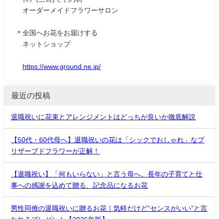
オーダーメイドフラワーサロン
＊全国へお花をお届けする
ネットショップ
https://www.ground.ne.jp/
最近の投稿
退職祝いに花束とアレンジメントはどっちが良いか徹底解説
【50代・60代母へ】退職祝いの花は「シックでおしゃれ」なプ
リザーブドフラワーが正解！
【退職祝い】「何もいらない」と言う母へ。長年の子育てと仕
事への感謝を込めて贈る、記念品になるお花
男性同僚の退職祝いに贈るお花｜気軽だけど“センスがいい”と言