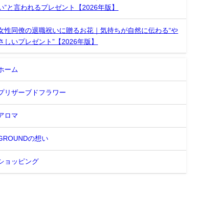
い”と言われるプレゼント【2026年版】
女性同僚の退職祝いに贈るお花｜気持ちが自然に伝わる“や
さしいプレゼント”【2026年版】
ホーム
プリザーブドフラワー
アロマ
GROUNDの想い
ショッピング