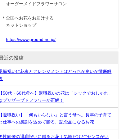
オーダーメイドフラワーサロン
＊全国へお花をお届けする
ネットショップ
https://www.ground.ne.jp/
最近の投稿
退職祝いに花束とアレンジメントはどっちが良いか徹底解
説
【50代・60代母へ】退職祝いの花は「シックでおしゃれ」
なプリザーブドフラワーが正解！
【退職祝い】「何もいらない」と言う母へ。長年の子育て
と仕事への感謝を込めて贈る、記念品になるお花
男性同僚の退職祝いに贈るお花｜気軽だけど“センスがい