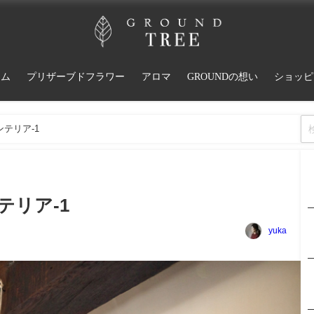
ーム
プリザーブドフラワー
アロマ
GROUNDの想い
ショッピ
テリア-1
リア-1
yuka