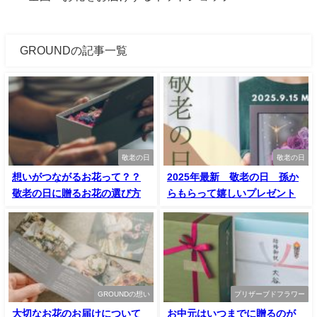
GROUNDの記事一覧
敬老の日
敬老の日
想いがつながるお花って？？
2025年最新 敬老の日 孫か
敬老の日に贈るお花の選び方
らもらって嬉しいプレゼント
GROUNDの想い
プリザーブドフラワー
大切なお花のお届けについて
お中元はいつまでに贈るのが