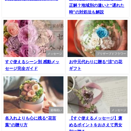
正解？地域別の違いと“遅れた
時”の対処法も解説
メッセージ
プリザーブドフラワー
すぐ使えるシーン別 感動メッ
お中元代わりに贈る“涼”の花
セージ完全ガイド
ギフト
退職祝い
メッセージ
名入れよりも心に残る“花言
【すぐ使えるメッセージ】褒
葉”の贈り方
めるポイントをおさえて男女