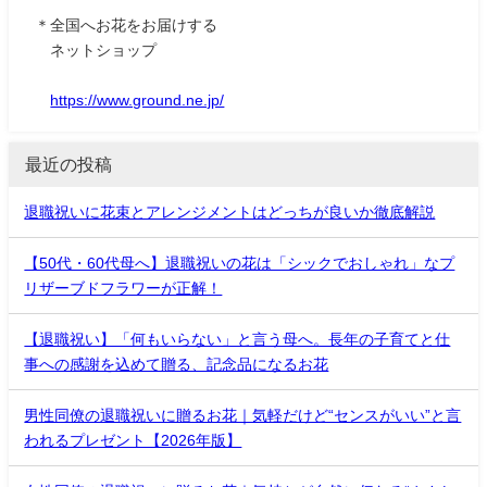
＊全国へお花をお届けする
ネットショップ
https://www.ground.ne.jp/
最近の投稿
退職祝いに花束とアレンジメントはどっちが良いか徹底解説
【50代・60代母へ】退職祝いの花は「シックでおしゃれ」なプ
リザーブドフラワーが正解！
【退職祝い】「何もいらない」と言う母へ。長年の子育てと仕
事への感謝を込めて贈る、記念品になるお花
男性同僚の退職祝いに贈るお花｜気軽だけど“センスがいい”と言
われるプレゼント【2026年版】