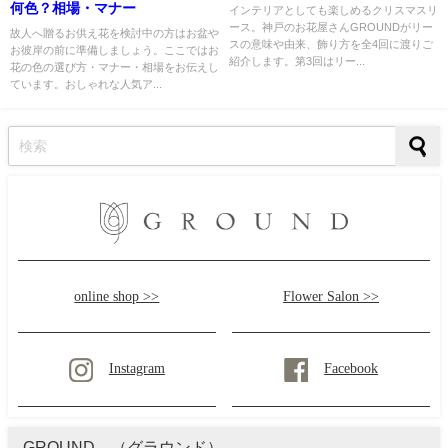
何色？相場・マナー
インテリアとしても楽しめるクリスマスリ
ース。神戸のお花屋さんGROUNDがリー
故人へ贈るお供え花を検討中の方はお盆や
スの意味や由来、飾り方を全4回に渡りご
お彼岸の前に準備しましょう。ここではお
紹介します。第3回はリー...
花の色の選び方・マナー・相場をお伝えし
ています。おしゃれな人気ア...
online shop >>
Flower Salon >>
Instagram
Facebook
GROUND （グラウンド）