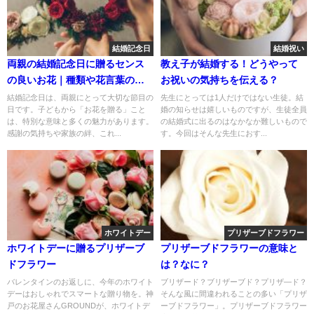
結婚記念日
結婚祝い
両親の結婚記念日に贈るセンス
教え子が結婚する！どうやって
の良いお花｜種類や花言葉の選
お祝いの気持ちを伝える？
び方
結婚記念日は、両親にとって大切な節目の
先生にとっては1人だけではない生徒。結
日です。子どもから「お花を贈る」こと
婚の知らせは嬉しいものですが、生徒全員
は、特別な意味と多くの魅力があります。
の結婚式に出るのはなかなか難しいもので
感謝の気持ちや家族の絆、これ...
す。今回はそんな先生におす...
ホワイトデー
プリザーブドフラワー
ホワイトデーに贈るプリザーブ
プリザーブドフラワーの意味と
ドフラワー
は？なに？
バレンタインのお返しに、今年のホワイト
ブリザード？ブリザーブド？プリザ―ド？
デーはおしゃれでスマートな贈り物を。神
そんな風に間違われることの多い「プリザ
戸のお花屋さんGROUNDが、ホワイトデ
ーブドフラワー」。プリザーブドフラワー