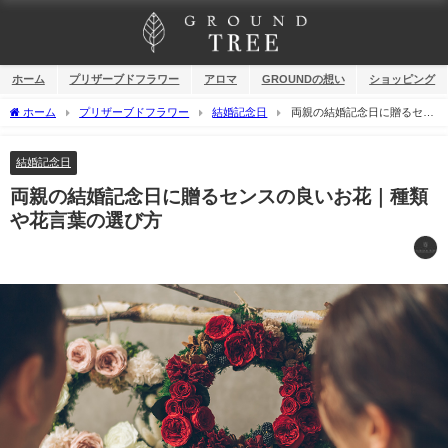
ホーム
プリザーブドフラワー
アロマ
GROUNDの想い
ショッピング
ホーム
プリザーブドフラワー
結婚記念日
両親の結婚記念日に贈るセン
スの良いお花｜種類や花言葉の選び方
結婚記念日
両親の結婚記念日に贈るセンスの良いお花｜種類
や花言葉の選び方