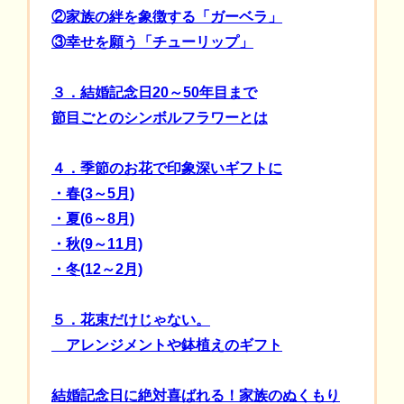
②家族の絆を象徴する「ガーベラ」
③幸せを願う「チューリップ」
３．結婚記念日20～50年目まで
節目ごとのシンボルフラワーとは
４．季節のお花で印象深いギフトに
・春(3～5月)
・夏(6～8月)
・秋(9～11月)
・冬(12～2月)
５．花束だけじゃない。
アレンジメントや鉢植えのギフト
結婚記念日に絶対喜ばれる！家族のぬくもり