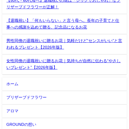
【50代・60代母へ】退職祝いの花は「シックでおしゃれ」なプ
リザーブドフラワーが正解！
【退職祝い】「何もいらない」と言う母へ。長年の子育てと仕
事への感謝を込めて贈る、記念品になるお花
男性同僚の退職祝いに贈るお花｜気軽だけど“センスがいい”と言
われるプレゼント【2026年版】
女性同僚の退職祝いに贈るお花｜気持ちが自然に伝わる“やさし
いプレゼント”【2026年版】
ホーム
プリザーブドフラワー
アロマ
GROUNDの想い