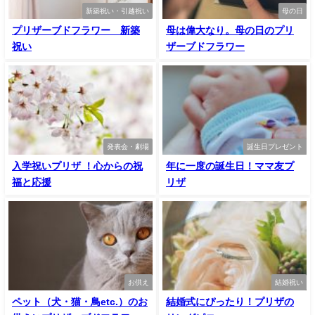
新築祝い・引越祝い
母の日
プリザーブドフラワー 新築
母は偉大なり。母の日のプリ
祝い
ザーブドフラワー
発表会・劇場
誕生日プレゼント
入学祝いプリザ ！心からの祝
年に一度の誕生日！ママ友プ
福と応援
リザ
お供え
結婚祝い
ペット（犬・猫・鳥etc.）のお
結婚式にぴったり！プリザの