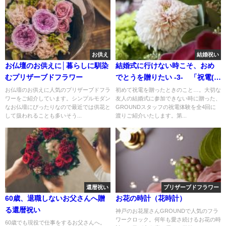
お供え
結婚祝い
お仏壇のお供えに│暮らしに馴染
結婚式に行けない時こそ、おめ
むプリザーブドフラワー
でとうを贈りたい -3- 「祝電(電
報)で届けるおめでとうの気持
お仏壇のお供えに人気のプリザーブドフラ
初めて祝電を贈ったときのこと…。大切な
ワーをご紹介しています。シンプルモダン
友人の結婚式に参加できない時に贈った、
ち」
なお仏壇にぴったりなので最近では供花と
GROUNDスタッフの祝電体験を全4回に
して扱われることも多いそう...
渡りご紹介いたします。第...
還暦祝い
プリザーブドフラワー
60歳、退職しないお父さんへ贈
お花の時計（花時計）
る還暦祝い
神戸のお花屋さんGROUNDで人気のフラ
ワークロック。何年も愛さ続けるお花の時
60歳でも現役で仕事をするお父さんへ。