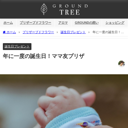
ホーム
プリザーブドフラワー
アロマ
GROUNDの想い
ショッピング
ホーム
プリザーブドフラワー
誕生日プレゼント
年に一度の誕生日！マ
マ友プリザ
誕生日プレゼント
年に一度の誕生日！ママ友プリザ