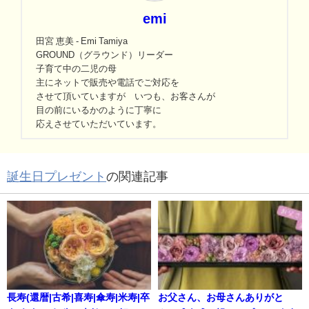
emi
田宮 恵美 - Emi Tamiya
GROUND（グラウンド）リーダー
子育て中の二児の母
主にネットで販売や電話でご対応を
させて頂いていますが いつも、お客さんが
目の前にいるかのように丁寧に
応えさせていただいています。
誕生日プレゼント
の関連記事
長寿(還暦|古希|喜寿|傘寿|米寿|卒
お父さん、お母さんありがと