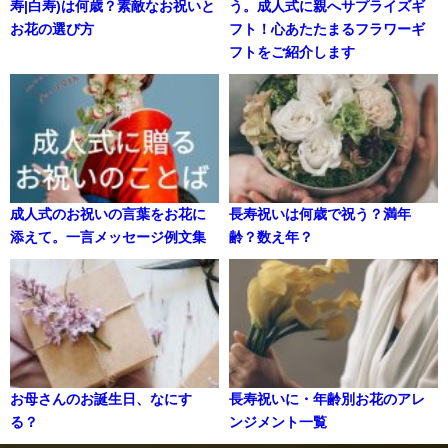
寿|白寿)は何歳？素敵なお祝いと
う。成人式に親へサプライズギ
お花の選び方
フト！心あたたまるフラワーギ
フトをご紹介します
成人式のお祝いの言葉をお花に
長寿祝いは何歳で祝う？満年
添えて。一言メッセージ例文集
齢？数え年？
お母さんのお誕生日、なにす
長寿祝いに・年齢別お花のアレ
る？
ンジメント一覧