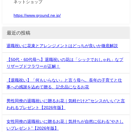
ネットショップ
https://www.ground.ne.jp/
最近の投稿
退職祝いに花束とアレンジメントはどっちが良いか徹底解説
【50代・60代母へ】退職祝いの花は「シックでおしゃれ」なプ
リザーブドフラワーが正解！
【退職祝い】「何もいらない」と言う母へ。長年の子育てと仕
事への感謝を込めて贈る、記念品になるお花
男性同僚の退職祝いに贈るお花｜気軽だけど“センスがいい”と言
われるプレゼント【2026年版】
女性同僚の退職祝いに贈るお花｜気持ちが自然に伝わる“やさし
いプレゼント”【2026年版】