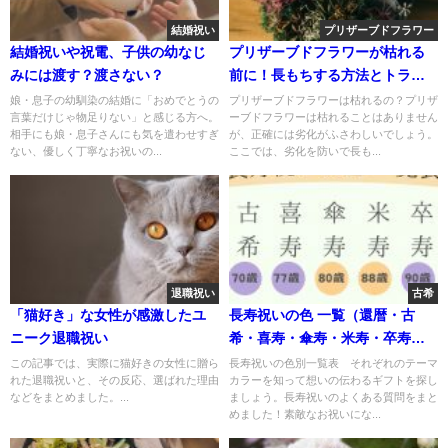
結婚祝い
プリザーブドフラワー
結婚祝いや祝電、子供の幼なじ
プリザーブドフラワーが枯れる
みには渡す？渡さない？
前に！長もちする方法とトラブ
ル対処法
娘・息子の幼馴染の結婚に「おめでとうの
プリザーブドフラワーは枯れるの？プリザ
言葉だけじゃ物足りない」と感じる方へ。
ーブドフラワーは枯れることはありません
相手にも娘・息子さんにも気を遣わせすぎ
が、正確には劣化がふさわしいでしょう。
ない、優しく丁寧なお祝いの...
ここでは、劣化を防いで長も...
退職祝い
古希
「猫好き」な女性が感激したユ
長寿祝いの色 一覧（還暦・古
ニーク退職祝い
希・喜寿・傘寿・米寿・卒寿・
白寿） よくある質問
この記事では、実際に猫好きの女性に贈ら
長寿祝いの色別一覧表 それぞれのテーマ
れた退職祝いと、その反応、選ばれた理由
カラーを知って想いの伝わるギフトを探し
などをまとめました。...
ましょう。長寿祝いのよくある質問をまと
めました！素敵なお祝いにな...