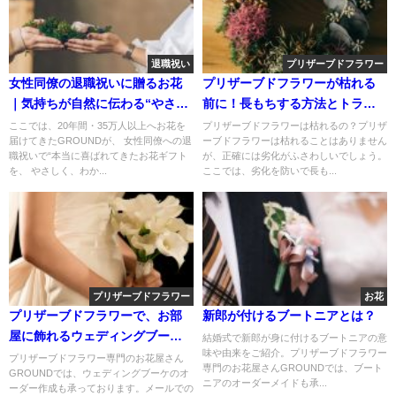
退職祝い
プリザーブドフラワー
女性同僚の退職祝いに贈るお花
プリザーブドフラワーが枯れる
｜気持ちが自然に伝わる“やさし
前に！長もちする方法とトラブ
いプレゼント”【2026年版】
ル対処法
ここでは、20年間・35万人以上へお花を
プリザーブドフラワーは枯れるの？プリザ
届けてきたGROUNDが、 女性同僚への退
ーブドフラワーは枯れることはありません
職祝いで“本当に喜ばれてきたお花ギフト
が、正確には劣化がふさわしいでしょう。
を、 やさしく、わか...
ここでは、劣化を防いで長も...
プリザーブドフラワー
お花
プリザーブドフラワーで、お部
新郎が付けるブートニアとは？
屋に飾れるウェディングブー
結婚式で新郎が身に付けるブートニアの意
味や由来をご紹介。プリザーブドフラワー
ケ！
プリザーブドフラワー専門のお花屋さん
専門のお花屋さんGROUNDでは、ブート
GROUNDでは、ウェディングブーケのオ
ニアのオーダーメイドも承...
ーダー作成も承っております。メールでの