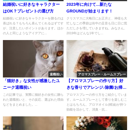
結婚祝いに好きなキャラクター
2023年に向けて...新たな
はOK？プレゼントの選び方
GROUNDが始まります！
結婚祝いに好きなキャラクターを贈るのは
クリスマスに大晦日にお正月と、神様も大
喜ばれる？もちろん喜んでくれるはずです
忙しなこの季節は街中の足音も日に日に慌
が、注意したいポイントがあります。ほか
ただしさを増していきますね。みなさん、
の人と同じようなアイデアに...
2019年はどんな1年でし...
退職祝い
アロマスプレー・ルームスプレー
「猫好き」な女性が感激したユ
【アロマスプレーの作り方】好
ニーク退職祝い
きな香りでアレンジ♪除菌/お掃
除/虫除けetc
この記事では、実際に猫好きの女性に贈ら
アロマスプレーの作り方をご紹介していま
れた退職祝いと、その反応、選ばれた理由
す。ルームスプレーとして香りを楽しむこ
などをまとめました。...
とはもちろん、アロマオイル(精油)が持つ
効能を活かして、消臭・抗...