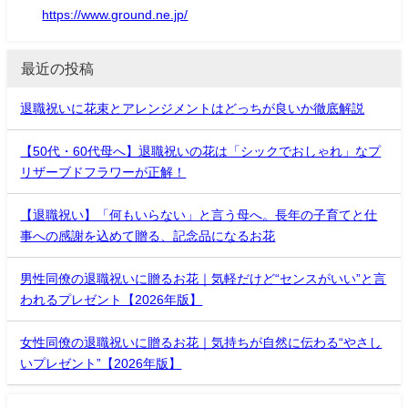
https://www.ground.ne.jp/
最近の投稿
退職祝いに花束とアレンジメントはどっちが良いか徹底解説
【50代・60代母へ】退職祝いの花は「シックでおしゃれ」なプ
リザーブドフラワーが正解！
【退職祝い】「何もいらない」と言う母へ。長年の子育てと仕
事への感謝を込めて贈る、記念品になるお花
男性同僚の退職祝いに贈るお花｜気軽だけど“センスがいい”と言
われるプレゼント【2026年版】
女性同僚の退職祝いに贈るお花｜気持ちが自然に伝わる“やさし
いプレゼント”【2026年版】