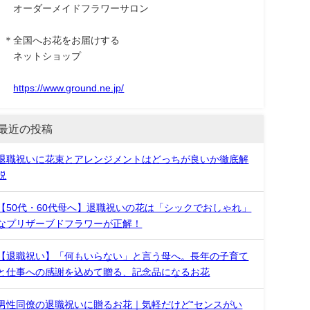
オーダーメイドフラワーサロン
＊全国へお花をお届けする
ネットショップ
https://www.ground.ne.jp/
最近の投稿
退職祝いに花束とアレンジメントはどっちが良いか徹底解
説
【50代・60代母へ】退職祝いの花は「シックでおしゃれ」
なプリザーブドフラワーが正解！
【退職祝い】「何もいらない」と言う母へ。長年の子育て
と仕事への感謝を込めて贈る、記念品になるお花
男性同僚の退職祝いに贈るお花｜気軽だけど“センスがい