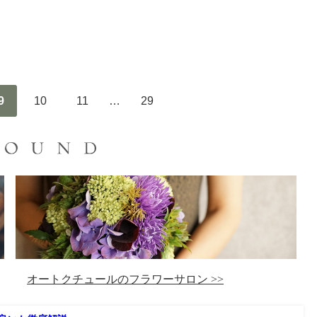
9
10
11
…
29
オートクチュールのフラワーサロン >>