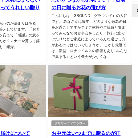
貰ってうれしい贈り
の日に贈るお花の選び方
こんにちは、GROUND（グラウンド）の大谷
です。 みなさんは毎年、どのような敬老の日
祝うのか決まりはある
をお過ごしですか？？ご家族やご親戚と集ま
答えしています。「おと
ってみんなでお食事会をしたり、旅行に出か
を変えて「感謝」の意を
けたりなどご家庭によっていろんな過ごし方
んか？マナーや貰って嬉
があるのではないでしょうか。 しかし最近で
ご紹介。...
は、新型コロナウイルスの影響もあり｢みんな
で集まる」という機会が少なくな...
プリザーブドフラワー
お届けについて
お中元はいつまでに贈るのが正