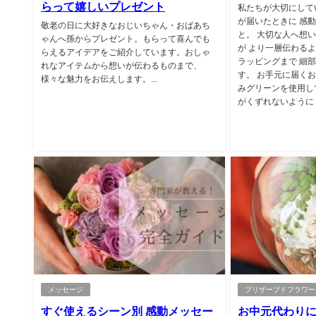
らって嬉しいプレゼント
私たちが大切にして
が届いたときに 感
敬老の日に大好きなおじいちゃん・おばあち
と。 大切な人へ想
ゃんへ孫からプレゼント。もらって喜んでも
が より一層伝わる
らえるアイデアをご紹介しています。おしゃ
ラッピングまで 細
れなアイテムから想いが伝わるものまで、
す。 お手元に届く
様々な魅力をお伝えします。...
みグリーンを使用し
がくずれないように 専
メッセージ
プリザーブドフラワー
すぐ使えるシーン別 感動メッセー
お中元代わりに