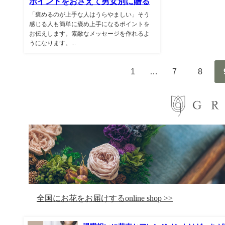
ポイントをおさえて男女別に贈る
「褒めるのが上手な人はうらやましい」そう
感じる人も簡単に褒め上手になるポイントを
お伝えします。素敵なメッセージを作れるよ
うになります。...
1
…
7
8
全国にお花をお届けするonline shop >>