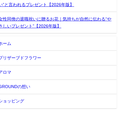
い”と言われるプレゼント【2026年版】
女性同僚の退職祝いに贈るお花｜気持ちが自然に伝わる“や
さしいプレゼント”【2026年版】
ホーム
プリザーブドフラワー
アロマ
GROUNDの想い
ショッピング