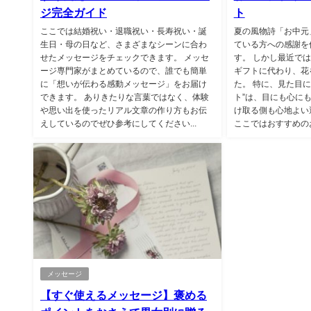
ジ完全ガイド
ト
ここでは結婚祝い・退職祝い・長寿祝い・誕
夏の風物詩「お中元
生日・母の日など、さまざまなシーンに合わ
ている方への感謝を
せたメッセージをチェックできます。 メッセ
す。 しかし最近で
ージ専門家がまとめているので、誰でも簡単
ギフトに代わり、花
に「想いが伝わる感動メッセージ」をお届け
た。 特に、見た目
できます。 ありきたりな言葉ではなく、体験
ト”は、目にも心に
や思い出を使ったリアル文章の作り方もお伝
け取る側も心地よい
えしているのでぜひ参考にしてください...
ここではおすすめのお
メッセージ
【すぐ使えるメッセージ】褒める