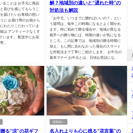
解？地域別の違いと“遅れた時”の
いることは お手元に商品
動と喜びを感じてもらうこ
対処法も解説
いを届けたいお客様の想い
「お中元、いつまでに贈ればいいの？」とい
ように お届け用のお箱から
う疑問は、毎年この時期になるとよく聞かれ
部にわたりこだわっていま
ます。特に初めて贈る場合や、地域が異なる
お箱は アンティークなくす
相手への贈り物には、時期の違いが気になる
ています。 配送中にお花
ところ。この記事では、地域別の贈る時期に
...
加え、もし間に合わなかった場合のスマート
な対処法まで丁寧にご紹介します。 お中元の
基本マナー お中元とは、日頃お世話にな...
退職祝い
贈る“涼”の花ギフ
名入れよりも心に残る“花言葉”の