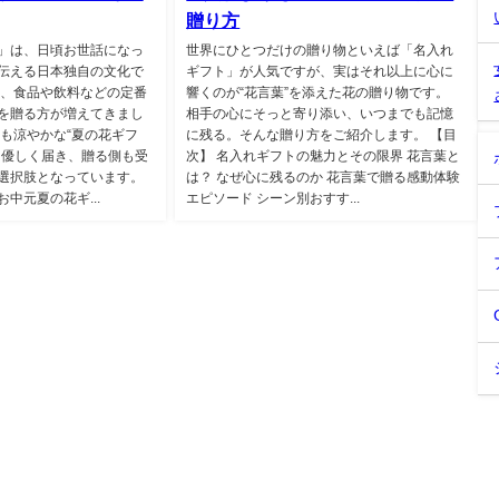
贈り方
」は、日頃お世話になっ
世界にひとつだけの贈り物といえば「名入れ
伝える日本独自の文化で
ギフト」が人気ですが、実はそれ以上に心に
は、食品や飲料などの定番
響くのが“花言葉”を添えた花の贈り物です。
を贈る方が増えてきまし
相手の心にそっと寄り添い、いつまでも記憶
にも涼やかな“夏の花ギフ
に残る。そんな贈り方をご紹介します。 【目
も優しく届き、贈る側も受
次】 名入れギフトの魅力とその限界 花言葉と
選択肢となっています。
は？ なぜ心に残るのか 花言葉で贈る感動体験
中元夏の花ギ...
エピソード シーン別おすす...