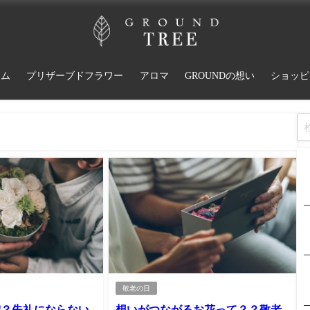
ーム
プリザーブドフラワー
アロマ
GROUNDの想い
ショッピ
敬老の日
歳？失礼にならない
想いがつながるお花って？？敬老