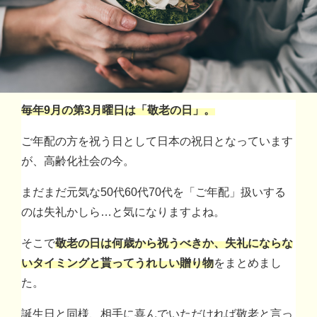
毎年9月の第3月曜日は「敬老の日」。
ご年配の方を祝う日として日本の祝日となっています
が、高齢化社会の今。
まだまだ元気な50代60代70代を「ご年配」扱いする
のは失礼かしら…と気になりますよね。
そこで
敬老の日は何歳から祝うべきか、失礼にならな
いタイミングと貰ってうれしい贈り物
をまとめまし
た。
誕生日と同様、相手に喜んでいただければ敬老と言っ