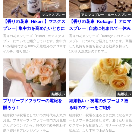
マスクスプレー
アロマスプレー・ルームスプレー
【香りの花束 -Hikari-】マスクス
【香りの花束 -Kokage-】アロマ
プレー│集中力を高めたいときに
スプレー│自然に包まれて一休み
香りの花束シリーズ「Hikari」のマスクス
香りの花束シリーズ「Kokage」のアロマ
プレーについてご紹介しています。集中力
スプレーについてご紹介しています。高揚
UPが期待できる100％天然成分のアロマオ
した気持ちを落ち着かせる効果を持った
イルを、香り豊か...
100％天然成分のアロマ...
結婚祝い
結婚祝い
プリザーブドフラワーの電報を
結婚祝い・祝電のタブーは？送
贈ろう！
る時のマナーをご紹介
結婚祝いや祝電としていつの時代も人気の
結婚祝い・祝電を送るときに気になるマナ
お花。プリザーブドフラワー専門のお花屋
ーとタブーをご紹介します。避けたい言葉
さんグラウンドから、時代や年齢を問わず
やスマートな配慮など、マナーやタブーを
愛さ続けるアレンジメントを...
知れば、より丁寧で上品な結...