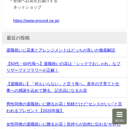
＊全国へお花をお届けする
ネットショップ
https://www.ground.ne.jp/
最近の投稿
退職祝いに花束とアレンジメントはどっちが良いか徹底解説
【50代・60代母へ】退職祝いの花は「シックでおしゃれ」なプ
リザーブドフラワーが正解！
【退職祝い】「何もいらない」と言う母へ。長年の子育てと仕
事への感謝を込めて贈る、記念品になるお花
男性同僚の退職祝いに贈るお花｜気軽だけど“センスがいい”と言
われるプレゼント【2026年版】
MENU
女性同僚の退職祝いに贈るお花｜気持ちが自然に伝わる“やさし