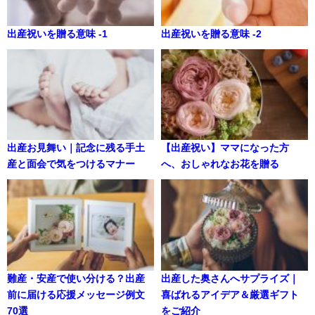
出産祝いを贈る意味 -1
出産祝いを贈る意味 -2
出産お見舞い｜記念に残る手土
【出産祝い】ママになった方
産と面会で気をつけるマナー
へ、おしゃれなお花を贈る
難産・安産で使い分ける？出産
出産した奥さんへサプライズ｜
前に届ける応援メッセージ例文
喜ばれるアイデア＆厳選ギフト
70選
をご紹介