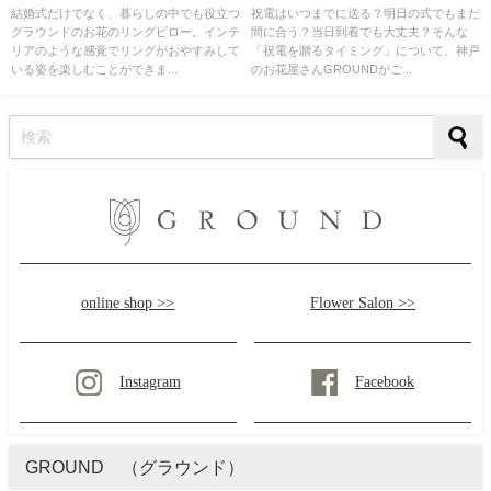
結婚式だけでなく、暮らしの中でも役立つ
祝電はいつまでに送る？明日の式でもまだ
グラウンドのお花のリングピロー。インテ
間に合う？当日到着でも大丈夫？そんな
リアのような感覚でリングがおやすみして
「祝電を贈るタイミング」について、神戸
いる姿を楽しむことができま...
のお花屋さんGROUNDがご...
online shop >>
Flower Salon >>
Instagram
Facebook
GROUND （グラウンド）