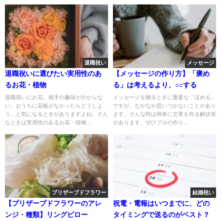
退職祝い
メッセージ
退職祝いに選びたい実用性のあ
【メッセージの作り方】「褒め
るお花・植物
る」は考えるより、○○する
退職祝いにお花。相手の趣味が分からな
メッセージを贈るときに重要な「ほめる」
い。おうちに花瓶がなかったらどうしよ
ですが、なかなか思いつかないことがあり
う…と気になるときがありますよね。そん
ます。そんな時は簡単に文章を作る解決策
なときは実用性のあるお花・植物...
があります。ぜひプロの作り...
プリザーブドフラワー
結婚祝い
【プリザーブドフラワーのアレ
祝電・電報はいつまでに、どの
ンジ・種類】リングピロー
タイミングで送るのがベスト？