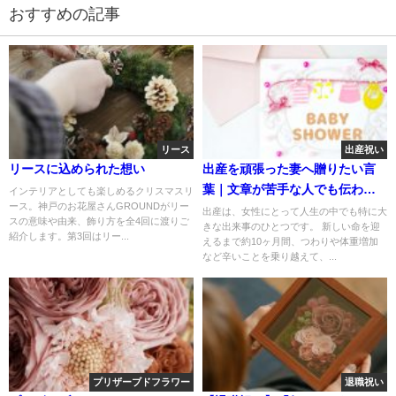
おすすめの記事
リース
出産祝い
リースに込められた想い
出産を頑張った妻へ贈りたい言
葉｜文章が苦手な人でも伝わる
インテリアとしても楽しめるクリスマスリ
ース。神戸のお花屋さんGROUNDがリー
感動メッセージ
出産は、女性にとって人生の中でも特に大
スの意味や由来、飾り方を全4回に渡りご
きな出来事のひとつです。 新しい命を迎
紹介します。第3回はリー...
えるまで約10ヶ月間、つわりや体重増加
など辛いことを乗り越えて、...
プリザーブドフラワー
退職祝い