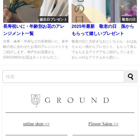
誕生日プレゼント
敬老の日
長寿祝いに・年齢別お花のアレ
2025年最新 敬老の日 孫から
ンジメント一覧
もらって嬉しいプレゼント
古希・傘寿・卒寿などの長寿祝いに、各年
敬老の日に大好きなおじいちゃん・おばあ
齢の色に合わせたお花のアレンジメントを
ちゃんへ孫からプレゼント。もらって喜ん
ご紹介します。神戸のお花屋さん
でもらえるアイデアをご紹介しています。
GROUNDのお花はネットからのご...
おしゃれなアイテムから想い...
online shop >>
Flower Salon >>