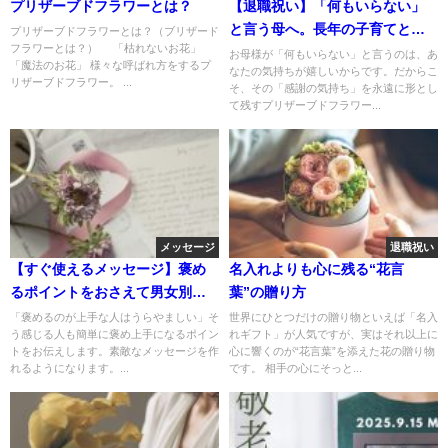
プリザーブドフラワーとは？
【退職祝い】「何もいらない」
と言う母へ。長年の子育てと仕
プリザーブドフラワーとは？（ブリザード
フラワーとは？） 「枯れないお花」
事への感謝を込めて贈る、記念
お母様が「何もいらない」と言うのは、あ
「魔法のお花」 様々な呼ばれ方をするプ
なたの気持ちが嬉しいからです。だからこ
品になるお花
リザーブドフラワー。 ...
そ、その「感謝の気持ち」を永遠に形とし
て残すプリザーブドフラワー...
メッセージ
退職祝い
【すぐ使えるメッセージ】褒め
名入れよりも心に残る“花言
るポイントをおさえて男女別に
葉”の贈り方
贈る
「褒めるのが上手な人はうらやましい」そ
世界にひとつだけの贈り物といえば「名入
う感じる人も簡単に褒め上手になるポイン
れギフト」が人気ですが、実はそれ以上に
トをお伝えします。素敵なメッセージを作
心に響くのが“花言葉”を添えた花の贈り物
れるようになります。...
です。 相手の心にそっと...