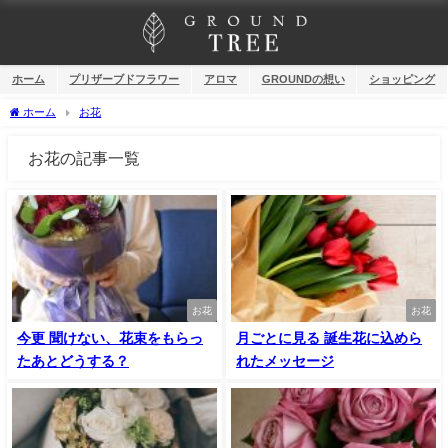
ホーム
プリザーブドフラワー
アロマ
GROUNDの想い
ショッピング
ホーム
お花
お花の記事一覧
お花
お花
今更 聞けない、花束をもらっ
月ごとに見る 誕生花に込めら
たあとどうする？
れたメッセージ