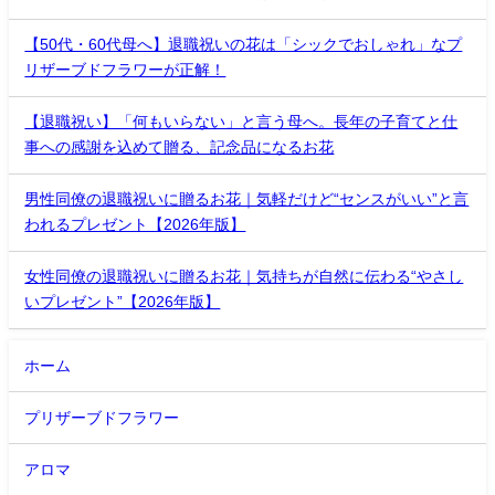
【50代・60代母へ】退職祝いの花は「シックでおしゃれ」なプ
リザーブドフラワーが正解！
【退職祝い】「何もいらない」と言う母へ。長年の子育てと仕
事への感謝を込めて贈る、記念品になるお花
男性同僚の退職祝いに贈るお花｜気軽だけど“センスがいい”と言
われるプレゼント【2026年版】
女性同僚の退職祝いに贈るお花｜気持ちが自然に伝わる“やさし
いプレゼント”【2026年版】
ホーム
プリザーブドフラワー
アロマ