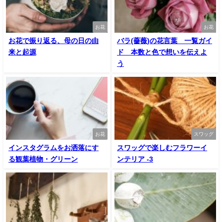
お花
お花
お花で振り返る、母の日の由
バラ(薔薇)の花言葉 一覧ガイ
来と起源
ド 本数と色で想いを伝えよ
う
お花
スワッグ
インスタグラムをお洒落にす
スワッグで楽しむフラワーイ
る観葉植物・グリーン
ンテリア -3