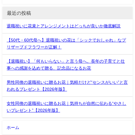
最近の投稿
退職祝いに花束とアレンジメントはどっちが良いか徹底解説
【50代・60代母へ】退職祝いの花は「シックでおしゃれ」なプ
リザーブドフラワーが正解！
【退職祝い】「何もいらない」と言う母へ。長年の子育てと仕
事への感謝を込めて贈る、記念品になるお花
男性同僚の退職祝いに贈るお花｜気軽だけど“センスがいい”と言
われるプレゼント【2026年版】
女性同僚の退職祝いに贈るお花｜気持ちが自然に伝わる“やさし
いプレゼント”【2026年版】
ホーム