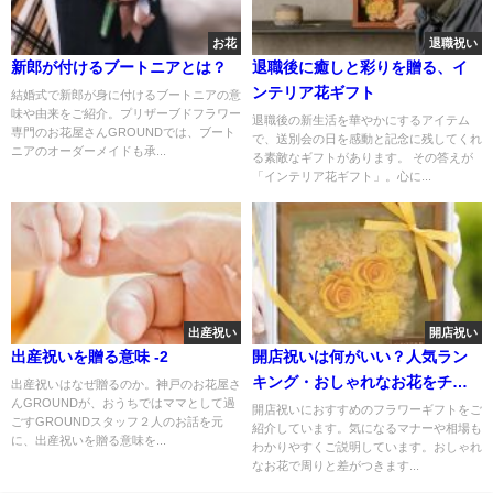
お花
退職祝い
新郎が付けるブートニアとは？
退職後に癒しと彩りを贈る、イ
ンテリア花ギフト
結婚式で新郎が身に付けるブートニアの意
味や由来をご紹介。プリザーブドフラワー
退職後の新生活を華やかにするアイテム
専門のお花屋さんGROUNDでは、ブート
で、送別会の日を感動と記念に残してくれ
ニアのオーダーメイドも承...
る素敵なギフトがあります。 その答えが
「インテリア花ギフト」。心に...
出産祝い
開店祝い
出産祝いを贈る意味 -2
開店祝いは何がいい？人気ラン
キング・おしゃれなお花をチョ
出産祝いはなぜ贈るのか。神戸のお花屋さ
んGROUNDが、おうちではママとして過
イス
開店祝いにおすすめのフラワーギフトをご
ごすGROUNDスタッフ２人のお話を元
紹介しています。気になるマナーや相場も
に、出産祝いを贈る意味を...
わかりやすくご説明しています。おしゃれ
なお花で周りと差がつきます...