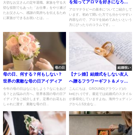
を知ってアロマを好きになろ
大切なお父さんの定年退職。家族を守る大
切な役割でもあった「お仕事」をやり遂げ
う】
アロマテラピーの基本についてご紹介して
たお父さんへ、感謝の気持ちを伝えるため
います。初めて聞いた方でも分かりやすい
に家族ができるお祝いとは。...
内容なので、アロマを始めてみたいという
方にぴったりのコラムです。...
母の日
結婚祝い
母の日、何する？何もしない？
【ナシ婚】結婚式をしない友人
世界の素敵な母の日アイディア
へ贈るフラワーギフト＆メッセ
ージ
今年の母の日はなにをしよう？なにをあげ
こんにちは、GROUND(グラウンド)の
る？とお悩みの方へ。世界各国の母の日ア
kei(けい)です。最近では結婚式のスタイル
イディアをご紹介します。定番のお花もお
が多様化していますよね。海外ウェディン
しゃれに渡す、素敵な母の日...
グから1.5次会な...