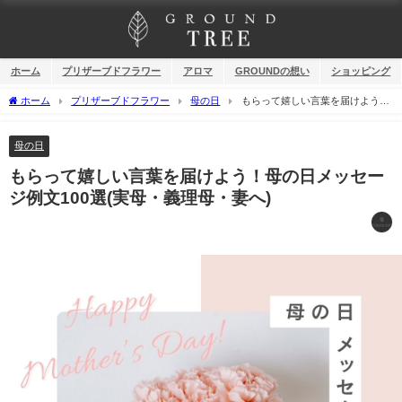
ホーム
プリザーブドフラワー
アロマ
GROUNDの想い
ショッピング
ホーム
プリザーブドフラワー
母の日
もらって嬉しい言葉を届けよう！
母の日メッセージ例文100選(実母・義理母・妻へ)
母の日
もらって嬉しい言葉を届けよう！母の日メッセー
ジ例文100選(実母・義理母・妻へ)