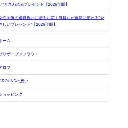
い”と言われるプレゼント【2026年版】
女性同僚の退職祝いに贈るお花｜気持ちが自然に伝わる“や
さしいプレゼント”【2026年版】
ホーム
プリザーブドフラワー
アロマ
GROUNDの想い
ショッピング