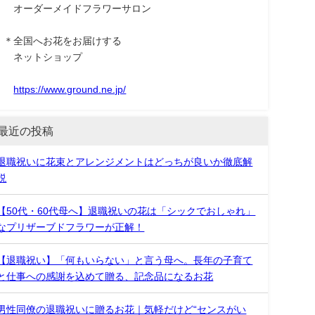
オーダーメイドフラワーサロン
＊全国へお花をお届けする
ネットショップ
https://www.ground.ne.jp/
最近の投稿
退職祝いに花束とアレンジメントはどっちが良いか徹底解
説
【50代・60代母へ】退職祝いの花は「シックでおしゃれ」
なプリザーブドフラワーが正解！
【退職祝い】「何もいらない」と言う母へ。長年の子育て
と仕事への感謝を込めて贈る、記念品になるお花
男性同僚の退職祝いに贈るお花｜気軽だけど“センスがい