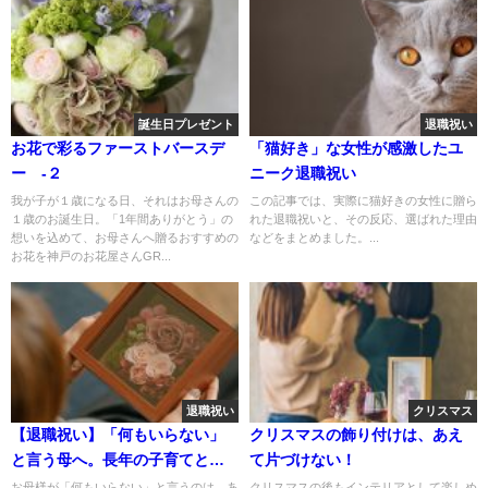
誕生日プレゼント
退職祝い
お花で彩るファーストバースデ
「猫好き」な女性が感激したユ
ー -２
ニーク退職祝い
我が子が１歳になる日、それはお母さんの
この記事では、実際に猫好きの女性に贈ら
１歳のお誕生日。「1年間ありがとう」の
れた退職祝いと、その反応、選ばれた理由
想いを込めて、お母さんへ贈るおすすめの
などをまとめました。...
お花を神戸のお花屋さんGR...
退職祝い
クリスマス
【退職祝い】「何もいらない」
クリスマスの飾り付けは、あえ
と言う母へ。長年の子育てと仕
て片づけない！
事への感謝を込めて贈る、記念
お母様が「何もいらない」と言うのは、あ
クリスマスの後もインテリアとして楽しめ