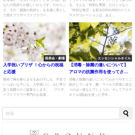
なたの気持ちが嬉しいからです。だからこ
る。そんな「特別な季節」だけじゃなく
品になるお花
そ、その「感謝の気持ち」を永遠に形とし
「特別な毎日」を彩るGROUNDのクリス
て残すプリザーブドフラワー...
マスデコレーションは、あえ...
発表会・劇場
エッセンシャルオイル
入学祝いプリザ ！心からの祝福
【消毒・除菌の違いについて】
と応援
アロマの抗菌作用を使ってさら
に効果UP！作り方やおすすめの
期待で胸を膨らませるあの子にも、不安で
消毒と除菌の違いについてわかりやすくご
いっぱいな子にも。入学祝いに、心に寄り
紹介しています。菌・ウイルス対策に役立
商品をご紹介
添う花贈りのご提案をします。 -プリザ
つのは一体なんでしょうか。そしてアロマ
ーブドフラワー専門のお花屋...
オイル(精油)を使った手作...