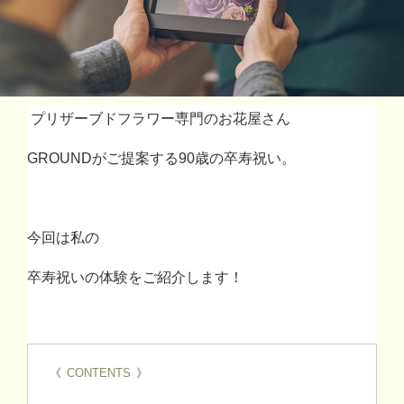
プリザーブドフラワー専門のお花屋さん
GROUND
がご提案する
90
歳の卒寿祝い。
今回は
私
の
卒寿祝いの体験をご紹介します！
《
CONTENTS
》