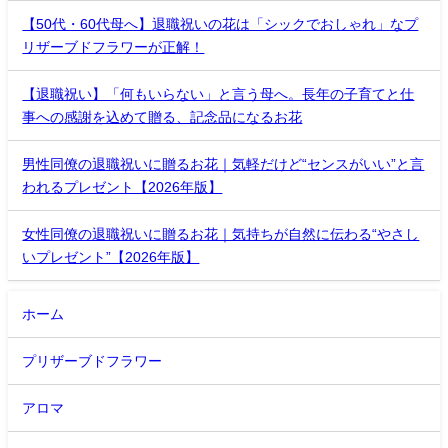
【50代・60代母へ】退職祝いの花は「シックでおしゃれ」なプ
リザーブドフラワーが正解！
【退職祝い】「何もいらない」と言う母へ。長年の子育てと仕
事への感謝を込めて贈る、記念品になるお花
男性同僚の退職祝いに贈るお花｜気軽だけど“センスがいい”と言
われるプレゼント【2026年版】
女性同僚の退職祝いに贈るお花｜気持ちが自然に伝わる“やさし
いプレゼント”【2026年版】
ホーム
プリザーブドフラワー
アロマ