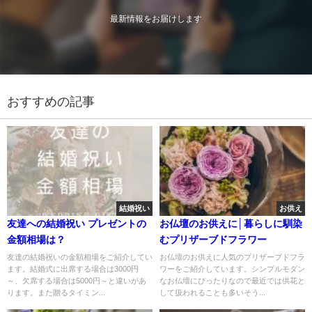
最新情報をお届けします
おすすめの記事
結婚祝い
お供え
友達への結婚祝い プレゼントの
お仏壇のお供えに│暮らしに馴染
金額相場は？
むプリザーブドフラワー
友達の結婚祝いの金額相場をご紹介してい
お仏壇のお供えに人気のプリザーブドフラ
ます。結婚式に出席する場合は3000円
ワーをご紹介しています。シンプルモダン
～、欠席する場合は5000円～と違いがあ
なお仏壇にぴったりなので最近では供花と
ります。また贈るタイミン...
して扱われることも多いそう...