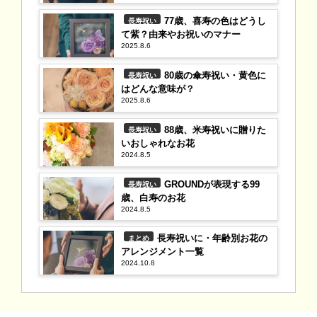
77歳、喜寿の色はどうし
長寿祝い
て紫？由来やお祝いのマナー
2025.8.6
80歳の傘寿祝い・黄色に
長寿祝い
はどんな意味が？
2025.8.6
88歳、米寿祝いに贈りた
長寿祝い
いおしゃれなお花
2024.8.5
GROUNDが表現する99
長寿祝い
歳、白寿のお花
2024.8.5
長寿祝いに・年齢別お花の
まとめ
アレンジメント一覧
2024.10.8