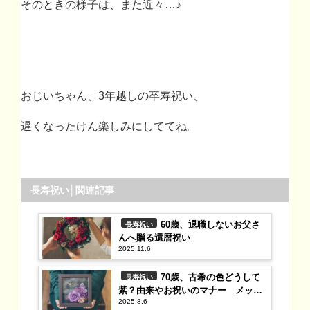
そのときの様子は、また近々
…♪
おじいちゃん、
3
年越しの卒寿祝い、
遅くなったけん楽しみにしててね。
長寿祝い│関連記事
60歳、退職しないお父さ
長寿祝い
んへ贈る還暦祝い
2025.11.6
70歳、古希の色どうして
長寿祝い
紫？由来やお祝いのマナー メッセ
2025.8.6
ージ例文集