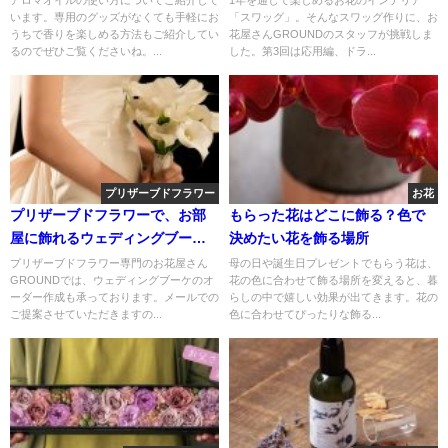
アロマオイルの使い方についてご紹介して
1年を通して楽しめるお花のインテリア
います。専用のグッズがなくても手軽にお
「スワッグ」。そんなスワッグ作りに、お
うちで香りを楽しめる方法もご紹介してい
花屋さんGROUNDのスタッフが挑戦しま
るのでぜひご覧くださいね。...
した。第3回は応用編、ドラ...
プリザーブドフラワー
お花
プリザーブドフラワーで、お部
もらった花はどこに飾る？色で
屋に飾れるウェディングブー
決めたい花を飾る場所
ケ！
プリザーブドフラワー専門のお花屋さん
母の日や誕生日プレゼントでもらう花は、
GROUNDでは、ウェディングブーケのオ
花の色に合わせて飾る場所を変えると、暮
ーダー作成も承っております。メールでの
らしの中で嬉しい効果が出てきます。花の
ご提案させていただきますの...
色に合わせてぴったりな飾る...