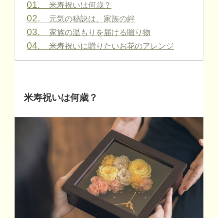
01.
米寿祝いは何歳？
02.
元気の秘訣は、家族の絆
03.
家族の温もりを届ける贈り物
04.
米寿祝いに贈りたいお花のアレンジ
米寿祝いは何歳？