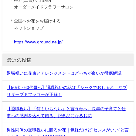
オーダーメイドフラワーサロン
＊全国へお花をお届けする
ネットショップ
https://www.ground.ne.jp/
最近の投稿
退職祝いに花束とアレンジメントはどっちが良いか徹底解説
【50代・60代母へ】退職祝いの花は「シックでおしゃれ」なプ
リザーブドフラワーが正解！
【退職祝い】「何もいらない」と言う母へ。長年の子育てと仕
事への感謝を込めて贈る、記念品になるお花
男性同僚の退職祝いに贈るお花｜気軽だけど“センスがいい”と言