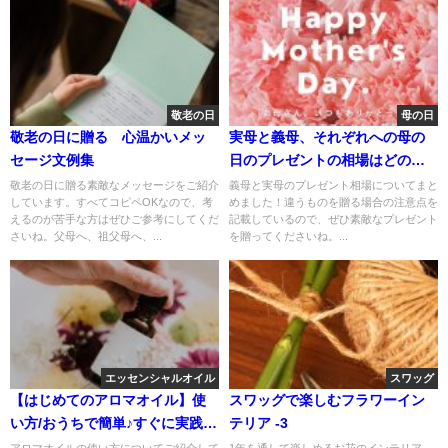
敬老の日
母の日
敬老の日に贈る 心温かいメッ
実母と義母、それぞれへの母の
セージ文例集
日のプレゼントの相場はどのく
らい？
敬老の日に贈る素敵なメッセージをご紹介
義母と実母のプレゼント相場についてまと
しています。すべてコピペOKなので、考
めました！違うものを贈る場合の注意点を
えるのが苦手な方はぜひご参考にしてくだ
記載しているので、ぜひ素敵なプレゼント
さいね。父母へ、祖父母へ、...
を贈ってくださいね。...
エッセンシャルオイル
スワッグ
【はじめてのアロマオイル】使
スワッグで楽しむフラワーイン
い方/おうちで簡単♪すぐに実践で
テリア -3
きる！