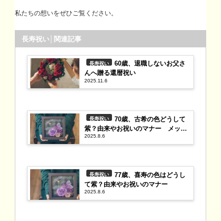
私たちの想いをぜひご覧ください。
長寿祝い│関連記事
60歳、退職しないお父さ
長寿祝い
んへ贈る還暦祝い
2025.11.6
70歳、古希の色どうして
長寿祝い
紫？由来やお祝いのマナー メッセ
2025.8.6
ージ例文集
77歳、喜寿の色はどうし
長寿祝い
て紫？由来やお祝いのマナー
2025.8.6