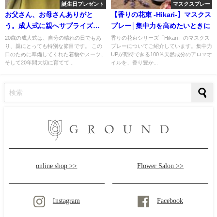
誕生日プレゼント
マスクスプレー
お父さん、お母さんありがと
【香りの花束 -Hikari-】マスクス
う。成人式に親へサプライズギ
プレー│集中力を高めたいときに
フト！心あたたまるフラワーギ
20歳の成人式は、自分の晴れの日でもあ
香りの花束シリーズ「Hikari」のマスクス
り、親にとっても特別な節目です。 この
プレーについてご紹介しています。集中力
フトをご紹介します
日のために準備してくれた着物やスーツ、
UPが期待できる100％天然成分のアロマオ
そして20年間大切に育てて...
イルを、香り豊か...
online shop >>
Flower Salon >>
Instagram
Facebook