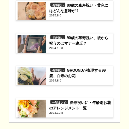
80歳の傘寿祝い・黄色に
長寿祝い
はどんな意味が？
2025.8.6
90歳の卒寿祝い、後から
長寿祝い
祝うのはマナー違反？
2024.10.8
GROUNDが表現する99
長寿祝い
歳、白寿のお花
2024.8.5
長寿祝いに・年齢別お花
一覧まとめ
のアレンジメント一覧
2024.10.8