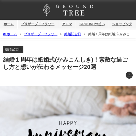
ホーム
プリザーブドフラワー
アロマ
GROUNDの想い
ショッピング
ホーム
プリザーブドフラワー
結婚記念日
結婚１周年は紙婚式(かみこん
しき)！素敵な過ごし方と想いが伝わるメッセージ20選
結婚記念日
結婚１周年は紙婚式(かみこんしき)！素敵な過ご
し方と想いが伝わるメッセージ20選