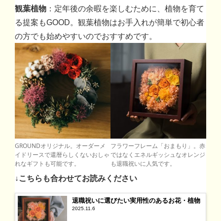
観葉植物
：定年後の余暇を楽しむために、植物を育て
る提案もGOOD。観葉植物はお手入れが簡単で初心者
の方でも始めやすいのでおすすめです。
GROUNDオリジナル。オーダーメ
フラワーフレーム「おまもり」。赤
イドリースで還暦らしくないおしゃ
ではなくエネルギッシュなオレンジ
れなギフトも可能です。
も退職祝いに人気です。
↓こちらも合わせてお読みください
退職祝いに選びたい実用性のあるお花・植物
2025.11.6