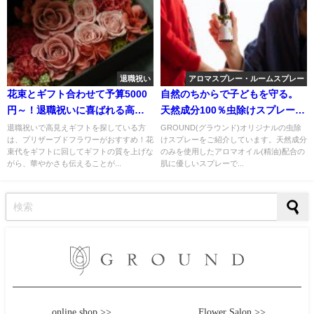
退職祝い
アロマスプレー・ルームスプレー
花束とギフト合わせて予算5000
自然のちからで子どもを守る。
円～！退職祝いに喜ばれる高見
天然成分100％虫除けスプレー
えギフト
「自然の思いやり」誕生
退職祝いで高見えギフトを探している方
GROUND(グラウンド)オリジナルの虫除
は、プリザーブドフラワーがおすすめ！花
けスプレーをご紹介しています。天然成分
束代をギフトに回してギフトの質を上げな
のみを使用したアロマオイル(精油)配合の
がら、華やかさも伝えることが...
肌に優しいスプレーで...
online shop >>
Flower Salon >>