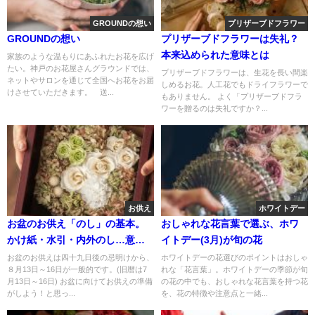
GROUNDの想い
プリザーブドフラワー
GROUNDの想い
プリザーブドフラワーは失礼？
本来込められた意味とは
家族のような温もりにあふれたお花を広げ
たい。神戸のお花屋さんグラウンドでは、
プリザーブドフラワーは、生花を長い間楽
ネットやサロンを通じて全国へお花をお届
しめるお花。人工花でもドライフラワーで
けさせていただきます。 送...
もありません。 よく「プリザーブドフラ
ワーを贈るのは失礼ですか？...
お供え
ホワイトデー
お盆のお供え「のし」の基本。
おしゃれな花言葉で選ぶ、ホワ
かけ紙・水引・内外のし…意外
イトデー(3月)が旬の花
と迷うマナー
お盆のお供えは四十九日後の忌明けから、
ホワイトデーの花選びのポイントはおしゃ
８月13日～16日が一般的です。(旧暦は7
れな「花言葉」。ホワイトデーの季節が旬
月13日～16日) お盆に向けてお供えの準備
の花の中でも、おしゃれな花言葉を持つ花
がしよう！と思っ...
を、花の特徴や注意点と一緒...