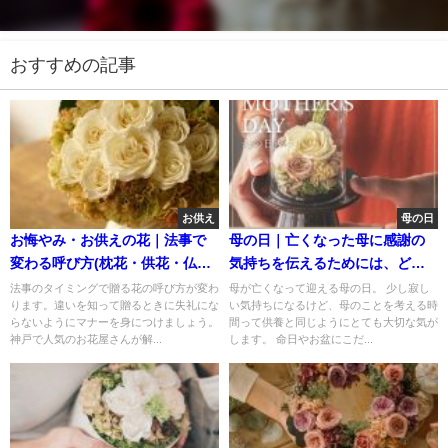
おすすめの記事
お供え
母の日
お悔やみ・お供えの花｜法事で
母の日｜亡くなった母に感謝の
変わる呼び方(枕花・供花・仏
気持ちを伝えるためには、どん
花・献花)
なお花が良い？
法事のタイミングで贈る花の呼び方が変わ
母が亡くなって迎える母の日。 少し寂し
ります。違いを知って贈るときに失礼にな
い気持ちになるけど、母のことを考える時
らないようにマナーを身につけましょう。
間って供養と同じようにとても大切な気が
神戸で人気のお花屋さんが解...
します。 命日やお盆にこだ...