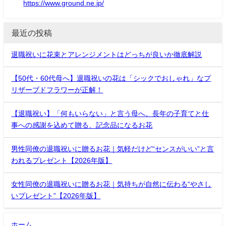
https://www.ground.ne.jp/
最近の投稿
退職祝いに花束とアレンジメントはどっちが良いか徹底解説
【50代・60代母へ】退職祝いの花は「シックでおしゃれ」なプ
リザーブドフラワーが正解！
【退職祝い】「何もいらない」と言う母へ。長年の子育てと仕
事への感謝を込めて贈る、記念品になるお花
男性同僚の退職祝いに贈るお花｜気軽だけど“センスがいい”と言
われるプレゼント【2026年版】
女性同僚の退職祝いに贈るお花｜気持ちが自然に伝わる“やさし
いプレゼント”【2026年版】
ホーム