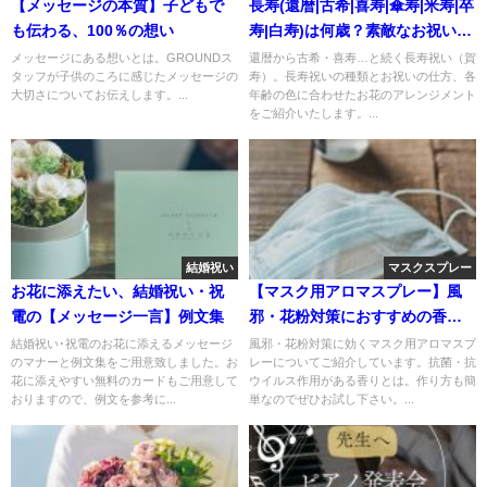
【メッセージの本質】子どもで
長寿(還暦|古希|喜寿|傘寿|米寿|卒
も伝わる、100％の想い
寿|白寿)は何歳？素敵なお祝いと
お花の選び方
メッセージにある想いとは。GROUNDス
還暦から古希・喜寿…と続く長寿祝い（賀
タッフが子供のころに感じたメッセージの
寿）。長寿祝いの種類とお祝いの仕方、各
大切さについてお伝えします。...
年齢の色に合わせたお花のアレンジメント
をご紹介いたします。...
結婚祝い
マスクスプレー
お花に添えたい、結婚祝い・祝
【マスク用アロマスプレー】風
電の【メッセージ一言】例文集
邪・花粉対策におすすめの香り
＆作り方
結婚祝い･祝電のお花に添えるメッセージ
風邪・花粉対策に効くマスク用アロマスプ
のマナーと例文集をご用意致しました。お
レーについてご紹介しています。抗菌・抗
花に添えやすい無料のカードもご用意して
ウイルス作用がある香りとは。作り方も簡
おりますので、例文を参考に...
単なのでぜひお試し下さい。...