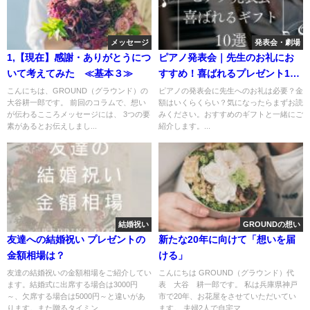
メッセージ
発表会・劇場
1,【現在】感謝・ありがとうにつ
ピアノ発表会｜先生のお礼にお
いて考えてみた ≪基本３≫
すすめ！喜ばれるプレゼント10
選
こんにちは、GROUND（グラウンド）の
ピアノの発表会に先生へのお礼は必要？金
大谷耕一郎です。 前回のコラムで、想い
額はいくらくらい？気になったらまずお読
が伝わるこころメッセージには、 3つの要
みください。おすすめのギフトと一緒にご
素があるとお伝えしまし...
紹介します。...
結婚祝い
GROUNDの想い
友達への結婚祝い プレゼントの
新たな20年に向けて「想いを届
金額相場は？
ける」
友達の結婚祝いの金額相場をご紹介してい
こんにちは GROUND（グラウンド）代
ます。結婚式に出席する場合は3000円
表 大谷 耕一郎です。 私は兵庫県神戸
～、欠席する場合は5000円～と違いがあ
市で20年、お花屋をさせていただいてい
ります。また贈るタイミン...
ます。 夫婦2人で自宅マ...