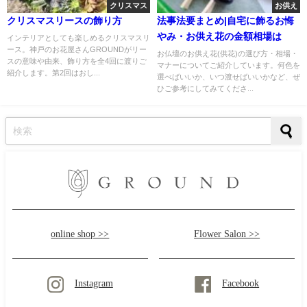
クリスマス
お供え
クリスマスリースの飾り方
法事法要まとめ|自宅に飾るお悔
やみ・お供え花の金額相場は
インテリアとしても楽しめるクリスマスリ
ース。神戸のお花屋さんGROUNDがリー
お仏壇のお供え花(供花)の選び方・相場・
スの意味や由来、飾り方を全4回に渡りご
マナーについてご紹介しています。何色を
紹介します。第2回はおし...
選べばいいか、いつ渡せばいいかなど、ぜ
ひご参考にしてみてくださ...
online shop >>
Flower Salon >>
Instagram
Facebook