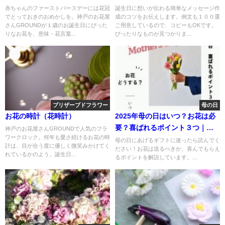
親・祖父母・英語文など)
赤ちゃんのファーストバースデーには花冠
誕生日に想いが伝わる簡単なメッセージ作
でとっておきのおめかしを。神戸のお花屋
成のコツをお伝えします。例文も１００選
さんGROUNDが１歳のお誕生日にぴった
ご用意しているので、コピーもOKです。
りなお花を、意味・花言葉...
ぴったりなものが見つかりま...
プリザーブドフラワー
母の日
お花の時計（花時計）
2025年母の日はいつ？お花は必
要？喜ばれるポイント３つ｜一
神戸のお花屋さんGROUNDで人気のフラ
ワークロック。何年も愛さ続けるお花の時
流フラワーデザイナー監修
母の日にあげるギフトに迷ったら読んでく
計は、目が合う度に優しく微笑みかけてく
ださい！お花は送るべきか、喜んでもらえ
れているかのよう。誕生日...
るポイントを解説しています。...