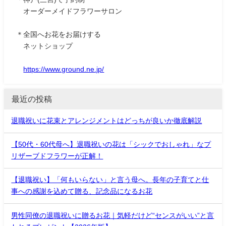
オーダーメイドフラワーサロン
＊全国へお花をお届けする
ネットショップ
https://www.ground.ne.jp/
最近の投稿
退職祝いに花束とアレンジメントはどっちが良いか徹底解説
【50代・60代母へ】退職祝いの花は「シックでおしゃれ」なプ
リザーブドフラワーが正解！
【退職祝い】「何もいらない」と言う母へ。長年の子育てと仕
事への感謝を込めて贈る、記念品になるお花
男性同僚の退職祝いに贈るお花｜気軽だけど“センスがいい”と言