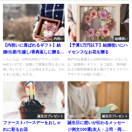
内祝い
結婚祝い
【内祝いに喜ばれるギフト】結
【予算1万円以下】結婚祝いにハ
婚/出産/引越し/香典返しに贈るお
イセンスなお花を贈る
しゃれなお花
こんにちは、GROUND(グラウンド)の
神戸のお花屋さんGROUNDがハイセンス
kei(けい)です。結婚して家族が増えるとお
な「結婚祝いギフト」をご紹介。3000組
祝いをいただくことが増えますよね。その
以上の新郎新婦を送り届けてきたフラワー
ときにお返しをする...
デザイナーが想いの届く...
誕生日プレゼント
誕生日プレゼント
ファーストバースデーをおしゃ
誕生日に想いが伝わるメッセー
れに彩るお花
ジ例文100選(友人・上司・両