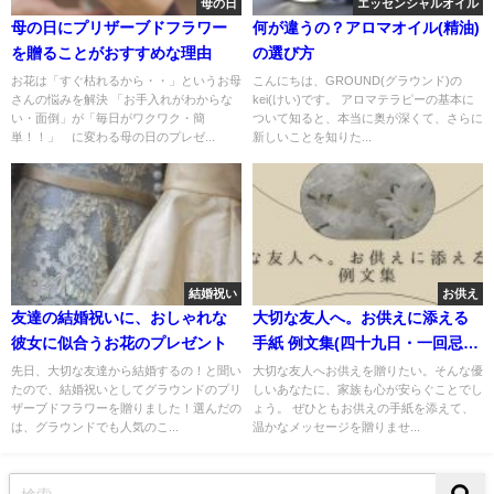
母の日
エッセンシャルオイル
母の日にプリザーブドフラワー
何が違うの？アロマオイル(精油)
を贈ることがおすすめな理由
の選び方
お花は「すぐ枯れるから・・」というお母
こんにちは、GROUND(グラウンド)の
さんの悩みを解決 「お手入れがわからな
kei(けい)です。 アロマテラピーの基本に
い・面倒」が「毎日がワクワク・簡
ついて知ると、本当に奥が深くて、さらに
単！！」 に変わる母の日のプレゼ...
新しいことを知りた...
結婚祝い
お供え
友達の結婚祝いに、おしゃれな
大切な友人へ。お供えに添える
彼女に似合うお花のプレゼント
手紙 例文集(四十九日・一回忌・
三回忌)
先日、大切な友達から結婚するの！と聞い
大切な友人へお供えを贈りたい。そんな優
たので、結婚祝いとしてグラウンドのプリ
しいあなたに、家族も心が安らぐことでし
ザーブドフラワーを贈りました！選んだの
ょう。 ぜひともお供えの手紙を添えて、
は、グラウンドでも人気のこ...
温かなメッセージを贈りませ...