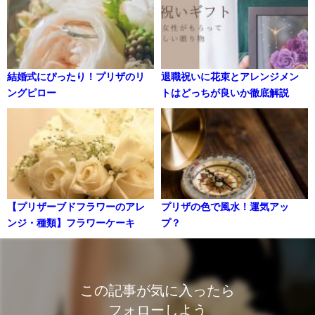
結婚式にぴったり！プリザのリ
退職祝いに花束とアレンジメン
ングピロー
トはどっちが良いか徹底解説
【プリザーブドフラワーのアレ
プリザの色で風水！運気アッ
ンジ・種類】フラワーケーキ
プ？
この記事が気に入ったら
フォローしよう