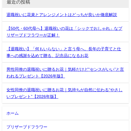
最近の投稿
退職祝いに花束とアレンジメントはどっちが良いか徹底解説
【50代・60代母へ】退職祝いの花は「シックでおしゃれ」なプ
リザーブドフラワーが正解！
【退職祝い】「何もいらない」と言う母へ。長年の子育てと仕
事への感謝を込めて贈る、記念品になるお花
男性同僚の退職祝いに贈るお花｜気軽だけど“センスがいい”と言
われるプレゼント【2026年版】
女性同僚の退職祝いに贈るお花｜気持ちが自然に伝わる“やさし
いプレゼント”【2026年版】
ホーム
プリザーブドフラワー