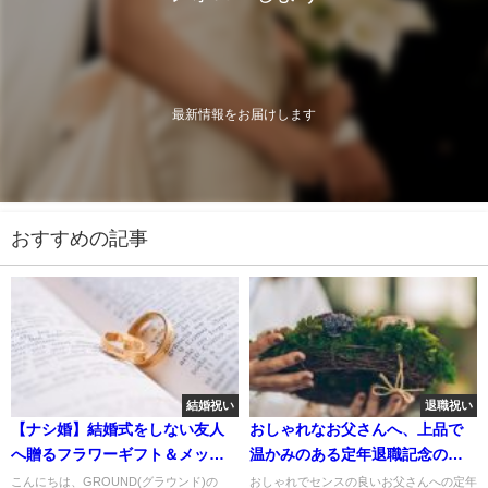
最新情報をお届けします
おすすめの記事
結婚祝い
退職祝い
【ナシ婚】結婚式をしない友人
おしゃれなお父さんへ、上品で
へ贈るフラワーギフト＆メッセ
温かみのある定年退職記念の花
ージ
ギフト
こんにちは、GROUND(グラウンド)の
おしゃれでセンスの良いお父さんへの定年