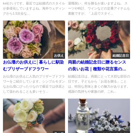
kei(けい)です。最近では結婚式のスタイル
退職祝い、何を贈るか迷いますよね。 ス
が多様化していますよね。海外ウェディン
ーツや時計、ワインなどの定番アイテムも
グから1.5次会な...
素敵ですが、「上品でスタイ...
お供え
結婚記念日
お仏壇のお供えに│暮らしに馴染
両親の結婚記念日に贈るセンス
むプリザーブドフラワー
の良いお花｜種類や花言葉の選
び方
お仏壇のお供えに人気のプリザーブドフラ
結婚記念日は、両親にとって大切な節目の
ワーをご紹介しています。シンプルモダン
日です。子どもから「お花を贈る」こと
なお仏壇にぴったりなので最近では供花と
は、特別な意味と多くの魅力があります。
して扱われることも多いそう...
感謝の気持ちや家族の絆、これ...