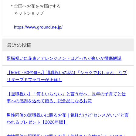
＊全国へお花をお届けする
ネットショップ
https://www.ground.ne.jp/
最近の投稿
退職祝いに花束とアレンジメントはどっちが良いか徹底解説
【50代・60代母へ】退職祝いの花は「シックでおしゃれ」なプ
リザーブドフラワーが正解！
【退職祝い】「何もいらない」と言う母へ。長年の子育てと仕
事への感謝を込めて贈る、記念品になるお花
男性同僚の退職祝いに贈るお花｜気軽だけど“センスがいい”と言
われるプレゼント【2026年版】