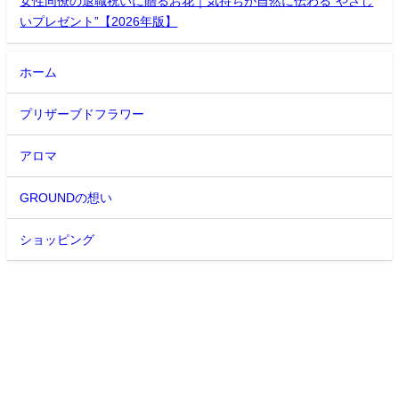
女性同僚の退職祝いに贈るお花｜気持ちが自然に伝わる“やさし
いプレゼント”【2026年版】
ホーム
プリザーブドフラワー
アロマ
GROUNDの想い
ショッピング