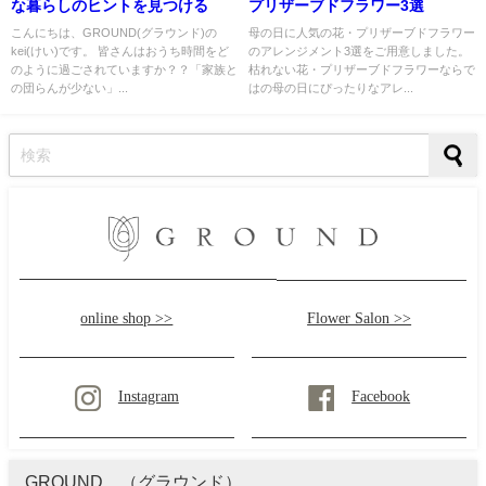
な暮らしのヒントを見つける
プリザーブドフラワー3選
こんにちは、GROUND(グラウンド)の
母の日に人気の花・プリザーブドフラワー
kei(けい)です。 皆さんはおうち時間をど
のアレンジメント3選をご用意しました。
のように過ごされていますか？？「家族と
枯れない花・プリザーブドフラワーならで
の団らんが少ない」...
はの母の日にぴったりなアレ...
online shop >>
Flower Salon >>
Instagram
Facebook
GROUND （グラウンド）