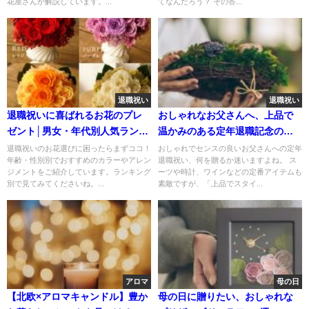
花屋さんが解説しています。...
てなんだろう？ その答...
退職祝い
退職祝い
退職祝いに喜ばれるお花のプレ
おしゃれなお父さんへ、上品で
ゼント│男女・年代別人気ランキ
温かみのある定年退職記念の花
ング
ギフト
退職祝いのお花選びに困ったらまずココ！
おしゃれでセンスの良いお父さんへの定年
年齢・性別別でおすすめのカラーやアレン
退職祝い、何を贈るか迷いますよね。 ス
ジメントをご紹介しています。ランキング
ーツや時計、ワインなどの定番アイテムも
別で見てみてくださいね。...
素敵ですが、「上品でスタイ...
アロマ
母の日
【北欧×アロマキャンドル】豊か
母の日に贈りたい、おしゃれな