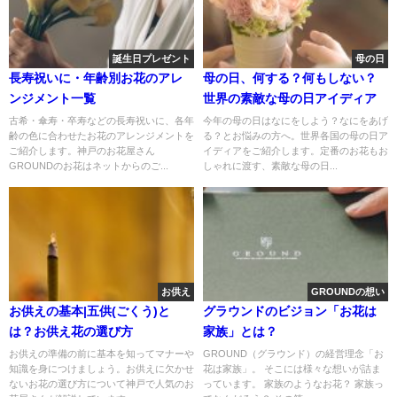
誕生日プレゼント
母の日
長寿祝いに・年齢別お花のアレ
母の日、何する？何もしない？
ンジメント一覧
世界の素敵な母の日アイディア
古希・傘寿・卒寿などの長寿祝いに、各年
今年の母の日はなにをしよう？なにをあげ
齢の色に合わせたお花のアレンジメントを
る？とお悩みの方へ。世界各国の母の日ア
ご紹介します。神戸のお花屋さん
イディアをご紹介します。定番のお花もお
GROUNDのお花はネットからのご...
しゃれに渡す、素敵な母の日...
お供え
GROUNDの想い
お供えの基本|五供(ごくう)と
グラウンドのビジョン「お花は
は？お供え花の選び方
家族」とは？
お供えの準備の前に基本を知ってマナーや
GROUND（グラウンド）の経営理念「お
知識を身につけましょう。お供えに欠かせ
花は家族」。 そこには様々な想いが詰ま
ないお花の選び方について神戸で人気のお
っています。 家族のようなお花？ 家族っ