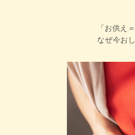
「お供え
なぜ今お